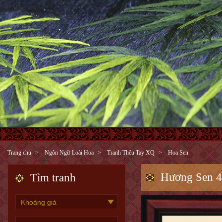
Trang chủ
Ngôn Ngữ Loài Hoa
Tranh Thêu Tay XQ
Hoa Sen
Hương Sen 4
Tìm tranh