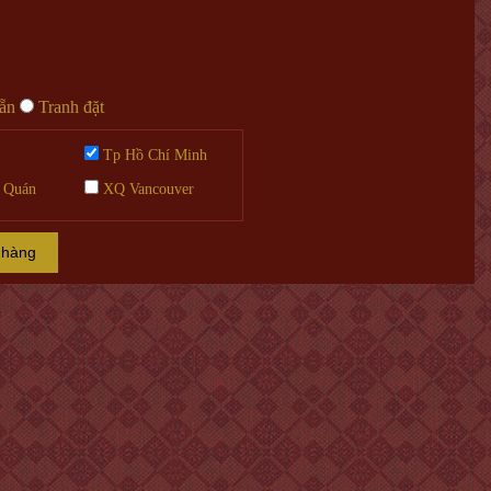
sẵn
Tranh đặt
Tp Hồ Chí Minh
 Quán
XQ Vancouver
 hàng