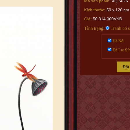
Mã sản phẩm:
XQ.5026
Kích thước:
50 x 120 cm
Giá:
50.314.000VNĐ
Tình trạng:
Tranh có 
Hà Nội
Đà Lạt Sử
Đặt