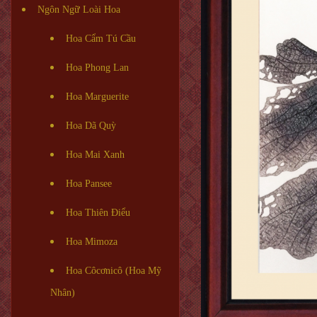
Ngôn Ngữ Loài Hoa
Hoa Cẩm Tú Cầu
Hoa Phong Lan
Hoa Marguerite
Hoa Dã Quỳ
Hoa Mai Xanh
Hoa Pansee
Hoa Thiên Điểu
Hoa Mimoza
Hoa Côcơnicô (Hoa Mỹ
Nhân)