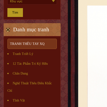
Tìm
Danh mục tranh
TRANH THÊU TAY XQ
Tranh Triết Lý
12 Tác Phẩm Tri Kỷ Hữu
Chân Dung
Nghệ Thuật Thêu Điêu Khắc
Chỉ
Tĩnh Vật