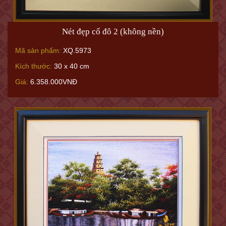
Nét đẹp cố đô 2 (không nền)
Mã sản phẩm:
XQ.5973
Kích thước:
30 x 40 cm
Giá:
6.358.000VNĐ