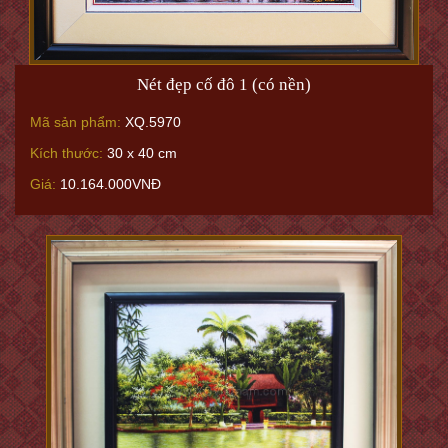
Nét đẹp cố đô 1 (có nền)
Mã sản phẩm:
XQ.5970
Kích thước:
30 x 40 cm
Giá:
10.164.000VNĐ