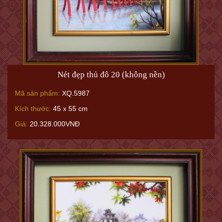
Nét đẹp thủ đô 20 (không nền)
Mã sản phẩm:
XQ.5987
Kích thước:
45 x 55 cm
Giá:
20.328.000VNĐ