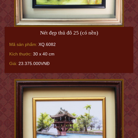
Nét đẹp thủ đô 25 (có nền)
Mã sản phẩm:
XQ.6082
Kích thước:
30 x 40 cm
Giá:
23.375.000VNĐ