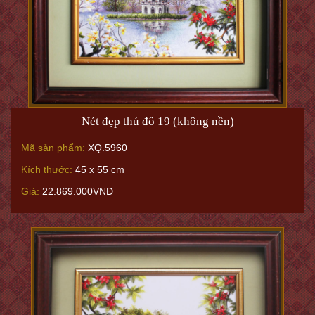
Nét đẹp thủ đô 19 (không nền)
Mã sản phẩm:
XQ.5960
Kích thước:
45 x 55 cm
Giá:
22.869.000VNĐ