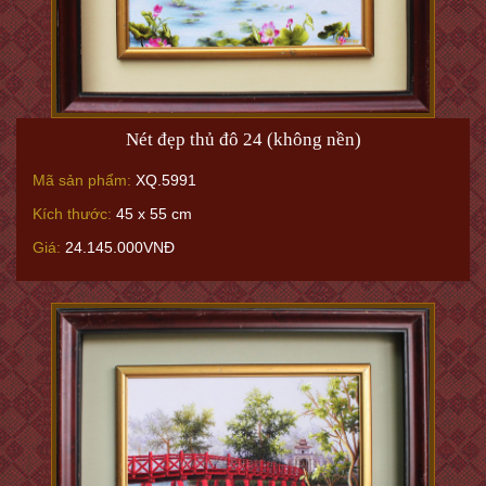
Nét đẹp thủ đô 24 (không nền)
Mã sản phẩm:
XQ.5991
Kích thước:
45 x 55 cm
Giá:
24.145.000VNĐ