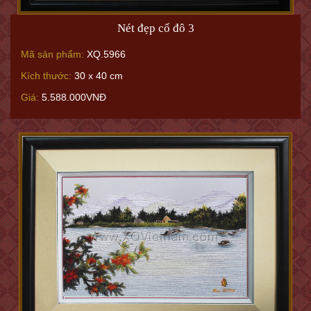
Nét đẹp cố đô 3
Mã sản phẩm:
XQ.5966
Kích thước:
30 x 40 cm
Giá:
5.588.000VNĐ