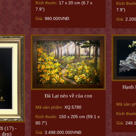
Kích thước:
17 x 20 cm (6.7 x
Kích thướ
7.9”)
7.9”)
Giá:
980.000VNĐ
Giá:
2.20
Hạnh 
Đà Lạt nẻo về của con
Mã sản p
Mã sản phẩm:
XQ.5780
Kích thướ
Kích thước:
150 x 205 cm (59.1 x
80.7")
Giá:
248.
i (17) -
Giá:
3.498.000.000VNĐ
 đen)