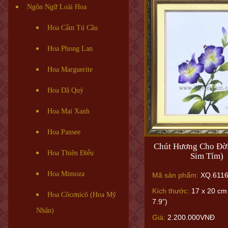
Ngôn Ngữ Loài Hoa
Hoa Cẩm Tú Cầu
Hoa Phong Lan
Hoa Marguerite
Hoa Dã Quỳ
Hoa Mai Xanh
Hoa Pansee
Chút Hương Cho Đời
Hoa Thiên Điểu
Sim Tím)
Hoa Mimoza
Mã sản phẩm:
XQ.6116
Kích thước:
17 x 20 cm 
Hoa Côcơnicô (Hoa Mỹ
7.9”)
Nhân)
Giá:
2.200.000VNĐ