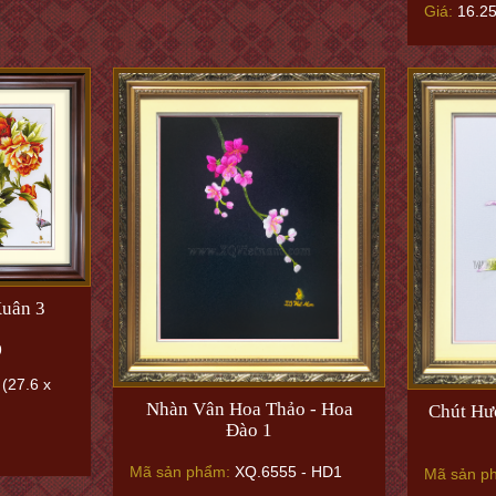
Giá:
16.2
uân 3
9
(27.6 x
Nhàn Vân Hoa Thảo - Hoa
Chút Hư
Đào 1
Mã sản phẩm:
XQ.6555 - HD1
Mã sản p