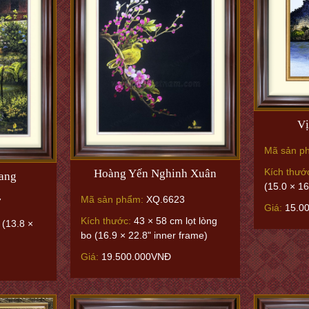
Vị
Mã sản p
Kích thướ
Hoàng Yến Nghinh Xuân
ang
(15.0 × 16
Mã sản phẩm:
XQ.6623
7
Giá:
15.0
Kích thước:
43 × 58 cm lọt lòng
(13.8 ×
bo (16.9 × 22.8" inner frame)
Giá:
19.500.000VNĐ