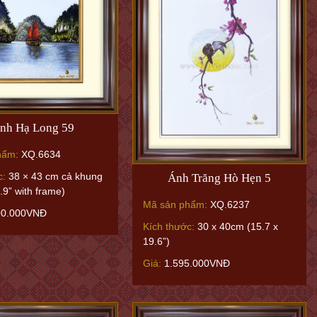
nh Hạ Long 59
hẩm:
XQ.6634
c:
38 × 43 cm cả khung
Ánh Trăng Hò Hẹn 5
.9” with frame)
Mã sản phẩm:
XQ.6237
00.000VNĐ
Kích thước:
30 x 40cm (15.7 x
19.6”)
Giá:
1.595.000VNĐ