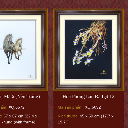
hi Mã 6 (Nền Trắng)
Hoa Phong Lan Đà Lạt 12
hẩm:
XQ.6572
Mã sản phẩm:
XQ.6092
c:
57 x 67 cm (22.4 x
Kích thước:
45 x 50 cm (17.7 x
ủ khung (with frame)
19.7")