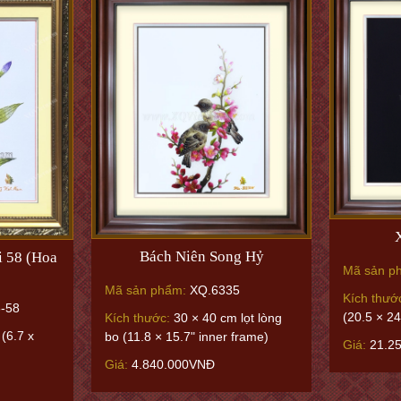
Bách Niên Song Hỷ
 58 (Hoa
Mã sản p
Mã sản phẩm:
XQ.6335
Kích thướ
-58
(20.5 × 24
Kích thước:
30 × 40 cm lọt lòng
(6.7 x
bo (11.8 × 15.7" inner frame)
Giá:
21.2
Giá:
4.840.000VNĐ