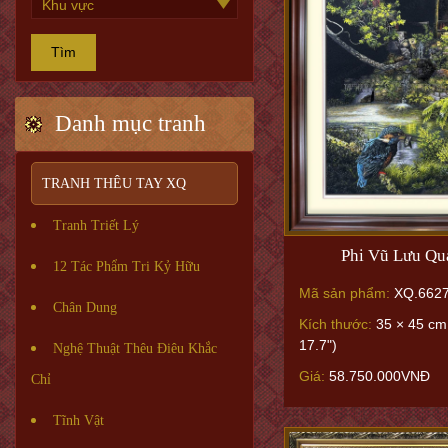
Tìm
Danh mục tranh
TRANH THÊU TAY XQ
Tranh Triết Lý
Phi Vũ Lưu Qu
12 Tác Phẩm Tri Kỷ Hữu
Mã sản phẩm:
XQ.662
Chân Dung
Kích thước:
35 × 45 cm 
17.7")
Nghệ Thuật Thêu Điêu Khắc
Giá:
58.750.000VNĐ
Chỉ
Tĩnh Vật