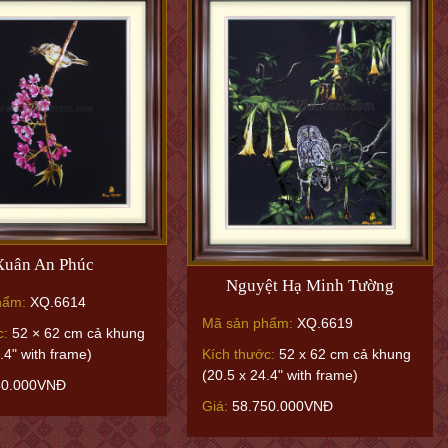
Xuân An Phúc
Nguyệt Hạ Minh Tường
hẩm:
XQ.6614
Mã sản phẩm:
XQ.6619
c:
52 × 62 cm cả khung
.4" with frame)
Kích thước:
52 x 62 cm cả khung
(20.5 x 24.4" with frame)
50.000VNĐ
Giá:
58.750.000VNĐ