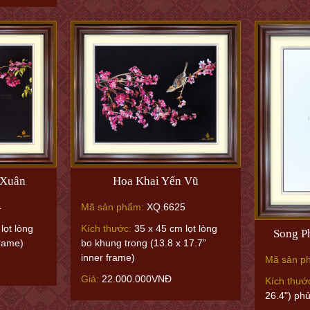
 Xuân
Hoa Khai Yến Vũ
4
Mã sản phẩm:
XQ.6625
lọt lòng
Kích thước:
35 x 45 cm lọt lòng
Song P
frame)
bo khung trong (13.8 x 17.7”
inner frame)
Mã sản p
Giá:
22.000.000VNĐ
Kích thướ
26.4") ph