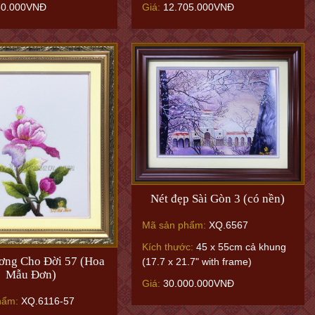
50.000VNĐ
Giá:
12.705.000VNĐ
Nét đẹp Sài Gòn 3 (có nền)
Mã sản phẩm:
XQ.6567
Kích thước:
45 x 55cm cả khung
ơng Cho Đời 57 (Hoa
(17.7 x 21.7" with frame)
Mẫu Đơn)
Giá:
30.000.000VNĐ
hẩm:
XQ.6116-57