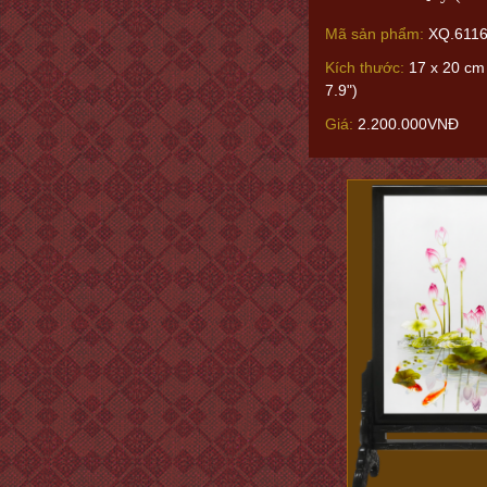
Mã sản phẩm:
XQ.6116
Kích thước:
17 x 20 cm 
7.9")
Giá:
2.200.000VNĐ