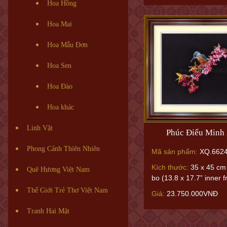
Hoa Hồng
Hoa Mai
Hoa Mẫu Đơn
Hoa Sen
Hoa Đào
Hoa khác
Linh Vật
Phúc Điểu Minh
Phong Cảnh Thiên Nhiên
Mã sản phẩm:
XQ.662
Kích thước:
35 x 45 cm 
Quê Hương Việt Nam
bo (13.8 x 17.7” inner 
Thế Giới Trẻ Thơ Việt Nam
Giá:
23.750.000VNĐ
Tranh Hai Mặt