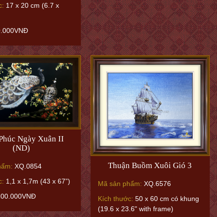
c:
17 x 20 cm (6.7 x
0.000VNĐ
Phúc Ngày Xuân II
(ND)
Thuận Buồm Xuôi Gió 3
hẩm:
XQ.0854
c:
1,1 x 1,7m (43 x 67”)
Mã sản phẩm:
XQ.6576
100.000VNĐ
Kích thước:
50 x 60 cm có khung
(19.6 x 23.6" with frame)