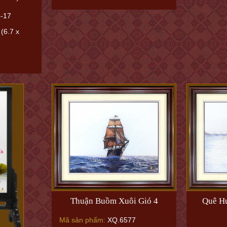
-17
(6.7 x
Thuận Buồm Xuôi Gió 4
Quê Hư
Mã sản phẩm:
XQ.6577