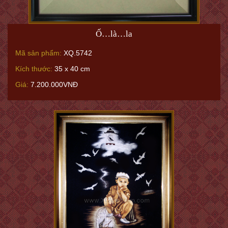
Ố…là…la
Mã sản phẩm:
XQ.5742
Kích thước:
35 x 40 cm
Giá:
7.200.000VNĐ