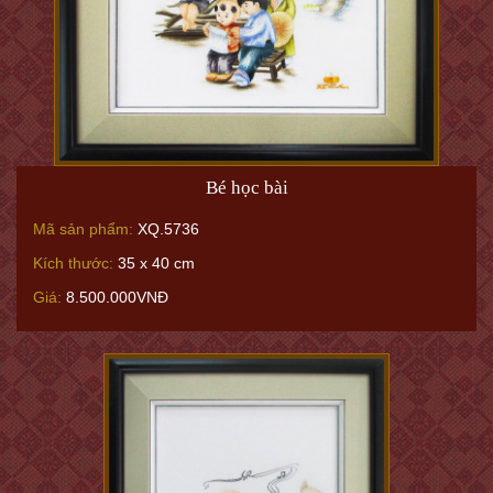
Bé học bài
Mã sản phẩm:
XQ.5736
Kích thước:
35 x 40 cm
Giá:
8.500.000VNĐ