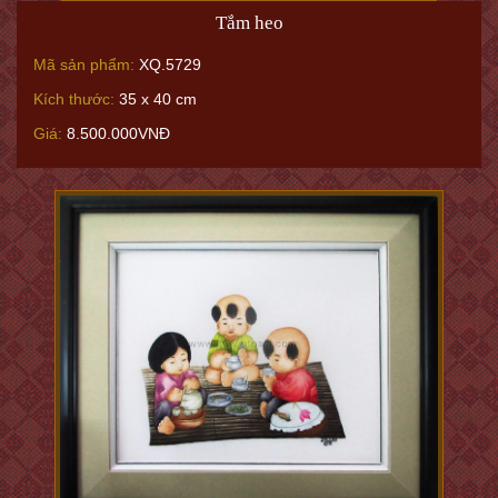
Tắm heo
Mã sản phẩm:
XQ.5729
Kích thước:
35 x 40 cm
Giá:
8.500.000VNĐ