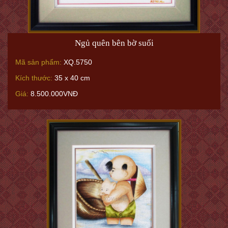
Ngủ quên bên bờ suối
Mã sản phẩm:
XQ.5750
Kích thước:
35 x 40 cm
Giá:
8.500.000VNĐ