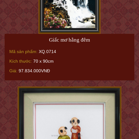
Giấc mơ hằng đêm
Mã sản phẩm:
XQ.0714
Kích thước:
70 x 90cm
Giá:
97.834.000VNĐ