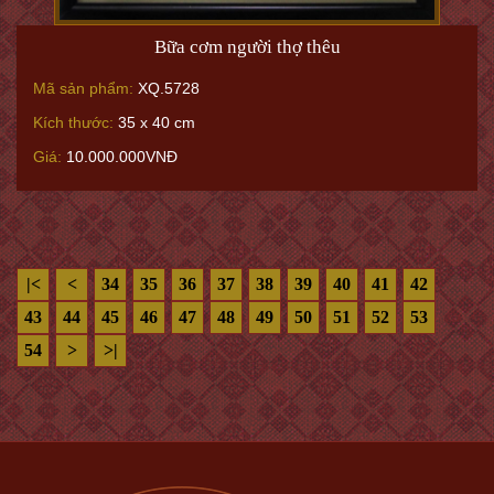
Bữa cơm người thợ thêu
Mã sản phẩm:
XQ.5728
Kích thước:
35 x 40 cm
Giá:
10.000.000VNĐ
|<
<
34
35
36
37
38
39
40
41
42
43
44
45
46
47
48
49
50
51
52
53
54
>
>|