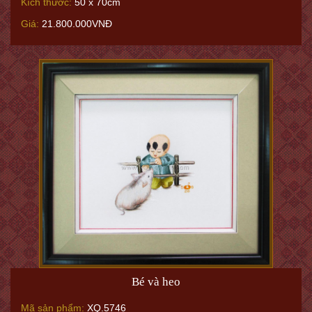
Kích thước:
50 x 70cm
Giá:
21.800.000VNĐ
Bé và heo
Mã sản phẩm:
XQ.5746