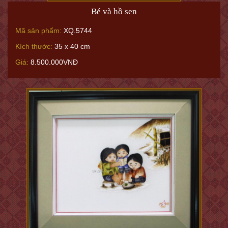
Bé và hồ sen
Mã sản phẩm:
XQ.5744
Kích thước:
35 x 40 cm
Giá:
8.500.000VNĐ