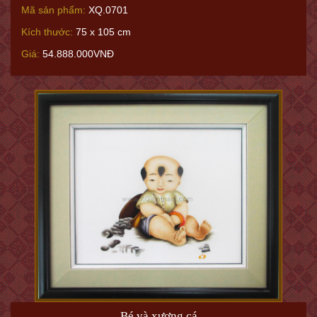
Mã sản phẩm:
XQ.0701
Kích thước:
75 x 105 cm
Giá:
54.888.000VNĐ
Bé và xương cá