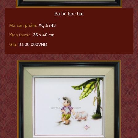
Ba bé học bài
Mã sản phẩm:
XQ.5743
Kích thước:
35 x 40 cm
Giá:
8.500.000VNĐ