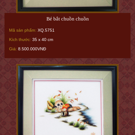
Bé bắt chuồn chuồn
Mã sản phẩm:
XQ.5751
Kích thước:
35 x 40 cm
Giá:
8.500.000VNĐ