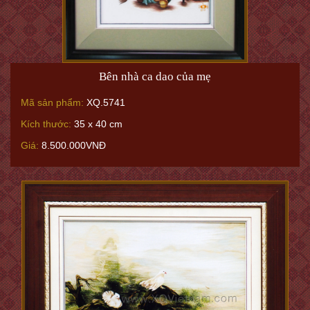
Bên nhà ca dao của mẹ
Mã sản phẩm:
XQ.5741
Kích thước:
35 x 40 cm
Giá:
8.500.000VNĐ