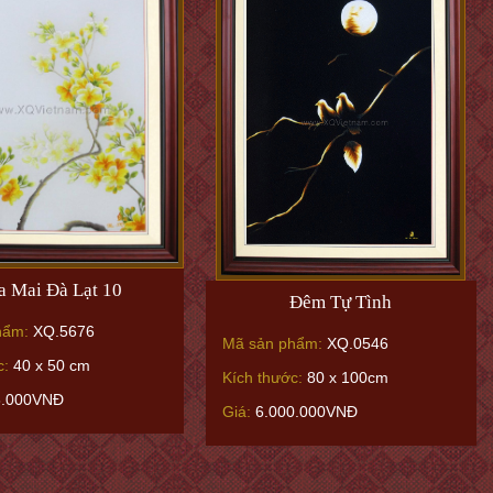
a Mai Đà Lạt 10
Đêm Tự Tình
hẩm:
XQ.5676
Mã sản phẩm:
XQ.0546
c:
40 x 50 cm
Kích thước:
80 x 100cm
8.000VNĐ
Giá:
6.000.000VNĐ