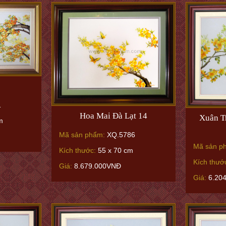
I
1
Hoa Mai Đà Lạt 14
Xuân T
m
Mã sản phẩm:
XQ.5786
Mã sản p
Kích thước:
55 x 70 cm
Kích thướ
Giá:
8.679.000VNĐ
Giá:
6.20