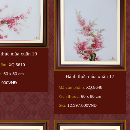
thức mùa xuân 19
hẩm:
XQ.5610
c:
60 x 80 cm
Đánh thức mùa xuân 17
9.000VNĐ
Mã sản phẩm:
XQ.5648
Kích thước:
60 x 80 cm
Giá:
12.397.000VNĐ