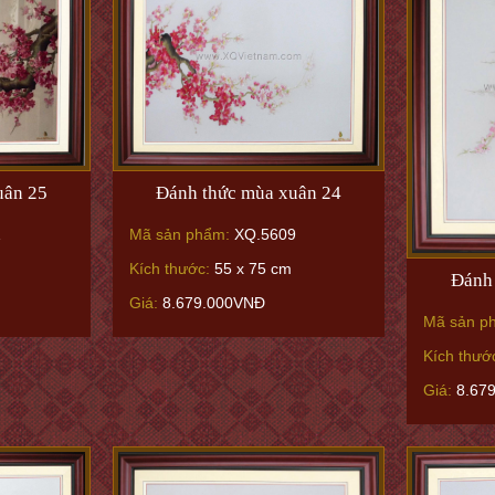
uân 25
Đánh thức mùa xuân 24
1
Mã sản phẩm:
XQ.5609
Kích thước:
55 x 75 cm
Đánh 
Giá:
8.679.000VNĐ
Mã sản p
Kích thướ
Giá:
8.67