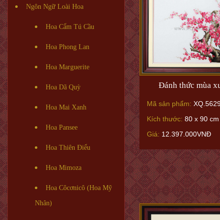
Ngôn Ngữ Loài Hoa
Hoa Cẩm Tú Cầu
Hoa Phong Lan
Hoa Marguerite
Đánh thức mùa x
Hoa Dã Quỳ
Mã sản phẩm:
XQ.562
Hoa Mai Xanh
Kích thước:
80 x 90 cm
Hoa Pansee
Giá:
12.397.000VNĐ
Hoa Thiên Điểu
Hoa Mimoza
Hoa Côcơnicô (Hoa Mỹ
Nhân)