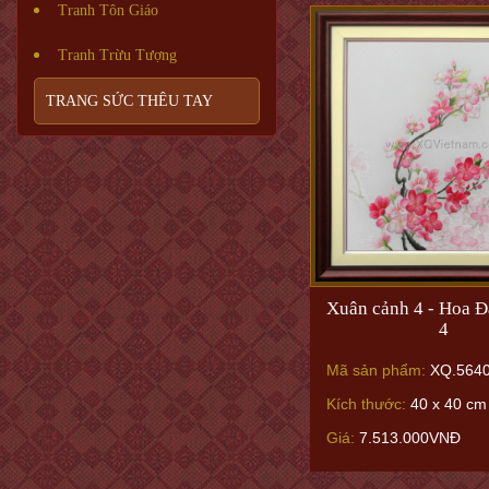
Tranh Tôn Giáo
Tranh Trừu Tượng
TRANG SỨC THÊU TAY
Xuân cảnh 4 - Hoa Đ
4
Mã sản phẩm:
XQ.564
Kích thước:
40 x 40 cm
Giá:
7.513.000VNĐ