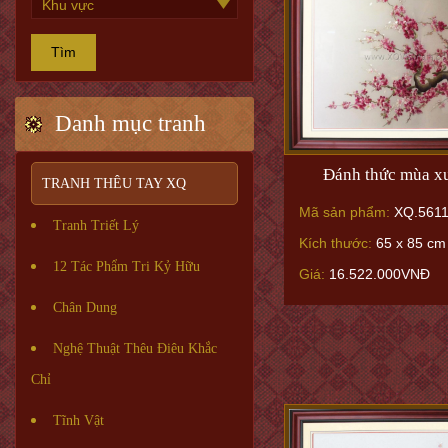
Tìm
Danh mục tranh
Đánh thức mùa x
TRANH THÊU TAY XQ
Mã sản phẩm:
XQ.561
Tranh Triết Lý
Kích thước:
65 x 85 cm
12 Tác Phẩm Tri Kỷ Hữu
Giá:
16.522.000VNĐ
Chân Dung
Nghệ Thuật Thêu Điêu Khắc
Chỉ
Tĩnh Vật