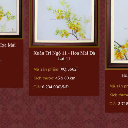
 Hoa Mai
Xuân Tri Ngộ 11 - Hoa Mai Đà
Lạt 11
3
Mã sản phẩm:
XQ.5662
Ho
Kích thước:
45 x 60 cm
Mã sản p
Giá:
6.204.000VNĐ
Kích thướ
Giá:
3.71