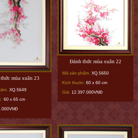
Đánh thức mùa xuân 22
Mã sản phẩm:
XQ.5650
thức mùa xuân 23
Kích thước:
60 x 60 cm
hẩm:
XQ.5649
Giá:
12.397.000VNĐ
c:
60 x 65 cm
9.000VNĐ