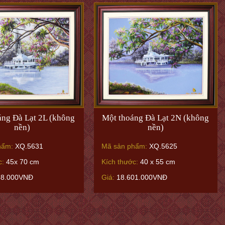
áng Đà Lạt 2L (không
Một thoáng Đà Lạt 2N (không
nền)
nền)
hẩm:
XQ.5631
Mã sản phẩm:
XQ.5625
c:
45x 70 cm
Kích thước:
40 x 55 cm
68.000VNĐ
Giá:
18.601.000VNĐ