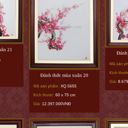
uân 21
Đánh 
9
Mã sản p
Kích thướ
Đánh thức mùa xuân 20
Giá:
8.67
Mã sản phẩm:
XQ.5655
Kích thước:
60 x 75 cm
Giá:
12.397.000VNĐ