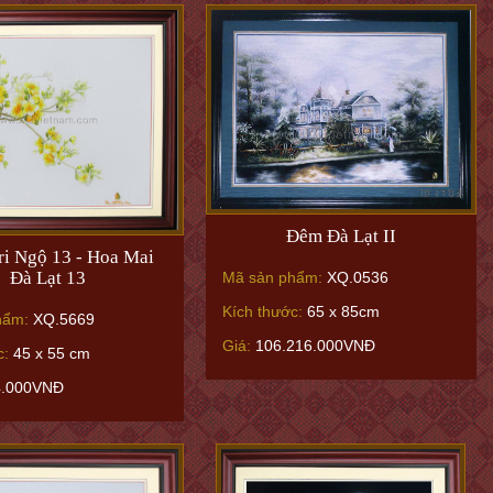
Đêm Đà Lạt II
ri Ngộ 13 - Hoa Mai
Đà Lạt 13
Mã sản phẩm:
XQ.0536
Kích thước:
65 x 85cm
hẩm:
XQ.5669
Giá:
106.216.000VNĐ
c:
45 x 55 cm
4.000VNĐ