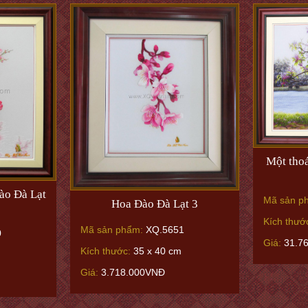
Một tho
ào Đà Lạt
Mã sản p
Hoa Đào Đà Lạt 3
Kích thướ
Mã sản phẩm:
XQ.5651
0
Giá:
31.7
Kích thước:
35 x 40 cm
Giá:
3.718.000VNĐ