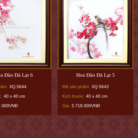
a Đào Đà Lạt 6
Hoa Đào Đà Lạt 5
hẩm:
XQ.5644
Mã sản phẩm:
XQ.5643
c:
40 x 40 cm
Kích thước:
40 x 40 cm
8.000VNĐ
Giá:
3.718.000VNĐ