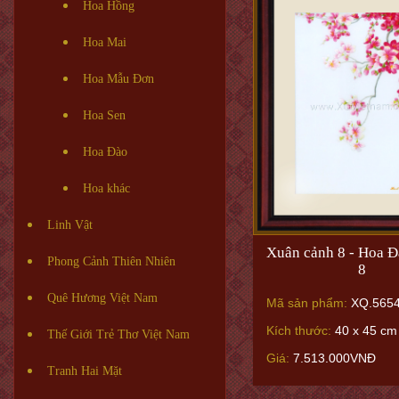
Hoa Hồng
Hoa Mai
Hoa Mẫu Đơn
Hoa Sen
Hoa Đào
Hoa khác
Linh Vật
Xuân cảnh 8 - Hoa Đ
Phong Cảnh Thiên Nhiên
8
Quê Hương Việt Nam
Mã sản phẩm:
XQ.565
Kích thước:
40 x 45 cm
Thế Giới Trẻ Thơ Việt Nam
Giá:
7.513.000VNĐ
Tranh Hai Mặt