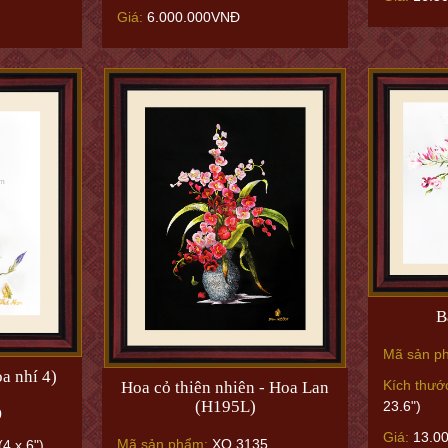
Giá:
6.000.000VNĐ
B
Mã sản p
a nhí 4)
Kích thướ
Hoa cỏ thiên nhiên - Hoa Lan
(H195L)
23.6")
0
Giá:
13.0
Mã sản phẩm:
XQ.3135
4 x 6")