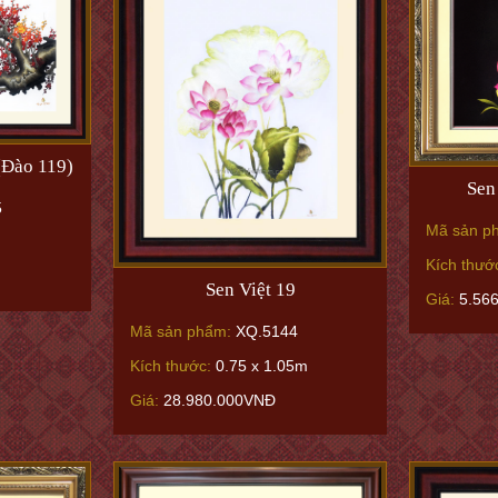
(Đào 119)
Sen
5
Mã sản p
Kích thướ
Sen Việt 19
Giá:
5.56
Mã sản phẩm:
XQ.5144
Kích thước:
0.75 x 1.05m
Giá:
28.980.000VNĐ