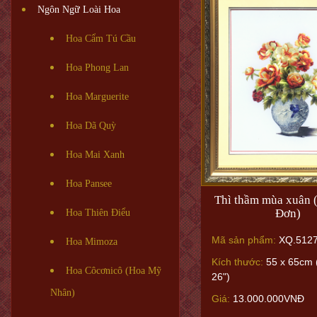
Ngôn Ngữ Loài Hoa
Hoa Cẩm Tú Cầu
Hoa Phong Lan
Hoa Marguerite
Hoa Dã Quỳ
Hoa Mai Xanh
Hoa Pansee
Thì thầm mùa xuân 
Đơn)
Hoa Thiên Điểu
Mã sản phẩm:
XQ.5127
Hoa Mimoza
Kích thước:
55 x 65cm 
Hoa Côcơnicô (Hoa Mỹ
26")
Nhân)
Giá:
13.000.000VNĐ