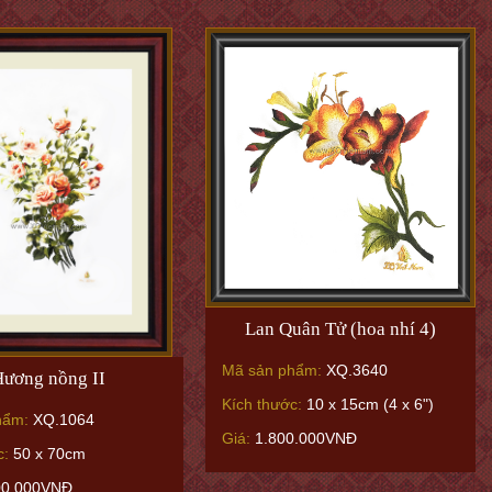
Lan Quân Tử (hoa nhí 4)
Mã sản phẩm:
XQ.3640
ương nồng II
Kích thước:
10 x 15cm (4 x 6")
hẩm:
XQ.1064
Giá:
1.800.000VNĐ
c:
50 x 70cm
00.000VNĐ