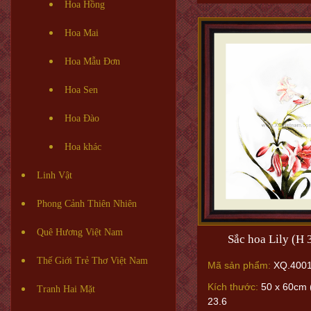
Hoa Hồng
Hoa Mai
Hoa Mẫu Đơn
Hoa Sen
Hoa Đào
Hoa khác
Linh Vật
Phong Cảnh Thiên Nhiên
Quê Hương Việt Nam
Sắc hoa Lily (H
Thế Giới Trẻ Thơ Việt Nam
Mã sản phẩm:
XQ.400
Kích thước:
50 x 60cm 
Tranh Hai Mặt
23.6