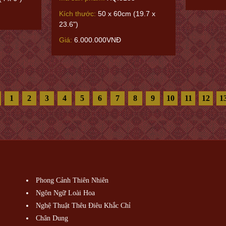
Kích thước:
50 x 60cm (19.7 x
23.6")
Giá:
6.000.000VNĐ
1
2
3
4
5
6
7
8
9
10
11
12
1
Phong Cảnh Thiên Nhiên
Ngôn Ngữ Loài Hoa
Nghệ Thuật Thêu Điêu Khắc Chỉ
Chân Dung