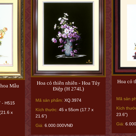
Hoa cỏ t
Hoa cỏ thiên nhiên - Hoa Túy
(hoa Mẫu
Điệp (H 274L)
Mã sản p
Mã sản phẩm:
XQ.3974
 - H515
Kích thướ
Kích thước:
45 x 55cm (17.7 x
(21.6 x
23.6")
21.6")
Giá:
6.00
Giá:
6.000.000VNĐ