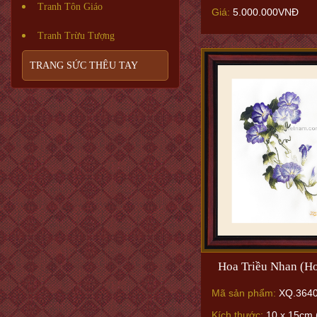
Tranh Tôn Giáo
Giá:
5.000.000VNĐ
Tranh Trừu Tượng
TRANG SỨC THÊU TAY
Hoa Triều Nhan (Ho
Mã sản phẩm:
XQ.364
Kích thước:
10 x 15cm (