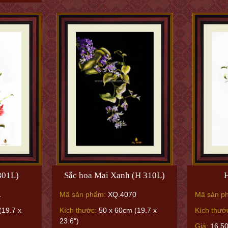
 301L)
Sắc hoa Mai Xanh (H 310L)
H
1
Mã sản phẩm:
XQ.4070
Mã sản p
(19.7 x
Kích thước:
50 x 60cm (19.7 x
Kích thướ
23.6")
Giá:
16.5