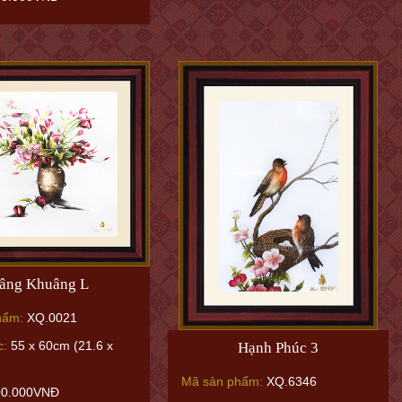
âng Khuâng L
hẩm:
XQ.0021
c:
55 x 60cm (21.6 x
Hạnh Phúc 3
Mã sản phẩm:
XQ.6346
00.000VNĐ