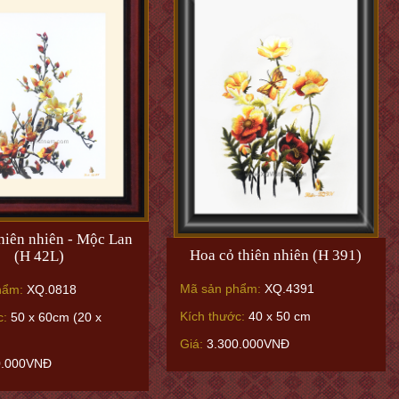
hiên nhiên - Mộc Lan
Hoa cỏ thiên nhiên (H 391)
(H 42L)
Mã sản phẩm:
XQ.4391
hẩm:
XQ.0818
Kích thước:
40 x 50 cm
c:
50 x 60cm (20 x
Giá:
3.300.000VNĐ
0.000VNĐ