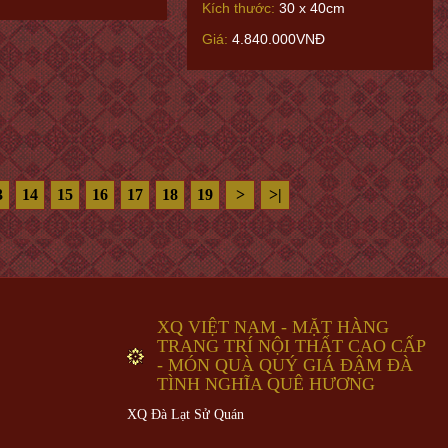
Kích thước:
30 x 40cm
Giá:
4.840.000VNĐ
3
14
15
16
17
18
19
>
>|
XQ VIỆT NAM - MẶT HÀNG
TRANG TRÍ NỘI THẤT CAO CẤP
- MÓN QUÀ QUÝ GIÁ ĐẬM ĐÀ
TÌNH NGHĨA QUÊ HƯƠNG
XQ Đà Lạt Sử Quán