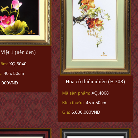
 Việt 1 (nền đen)
hẩm:
XQ.5040
c:
40 x 50cm
Hoa cỏ thiên nhiên (H 308)
6.000VNĐ
Mã sản phẩm:
XQ.4068
Kích thước:
45 x 50cm
Giá:
6.000.000VNĐ