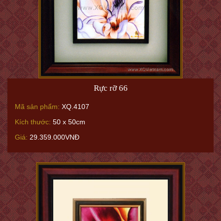
Rực rỡ 66
Mã sản phẩm:
XQ.4107
Kích thước:
50 x 50cm
Giá:
29.359.000VNĐ