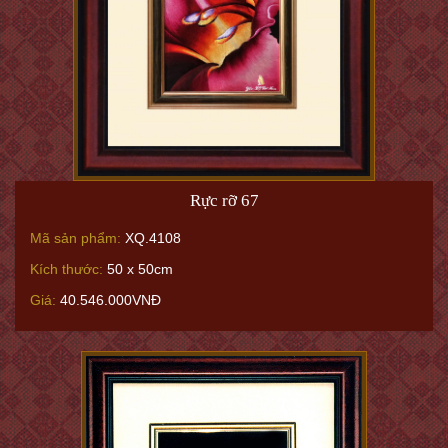
Rực rỡ 67
Mã sản phẩm:
XQ.4108
Kích thước:
50 x 50cm
Giá:
40.546.000VNĐ