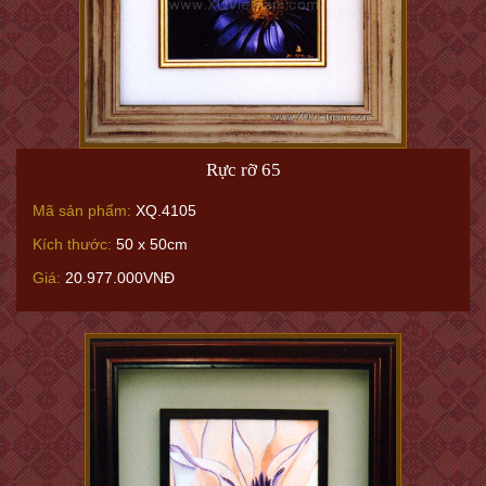
Rực rỡ 65
Mã sản phẩm:
XQ.4105
Kích thước:
50 x 50cm
Giá:
20.977.000VNĐ