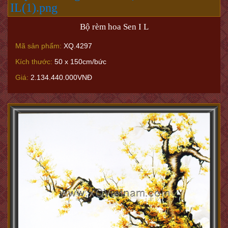
Bộ rèm hoa Sen I L
Mã sản phẩm:
XQ.4297
Kích thước:
50 x 150cm/bức
Giá:
2.134.440.000VNĐ