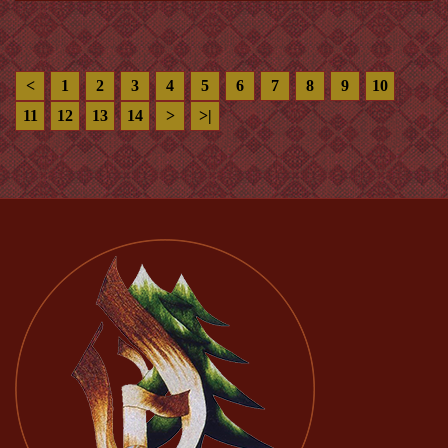
<
1
2
3
4
5
6
7
8
9
10
11
12
13
14
>
>|