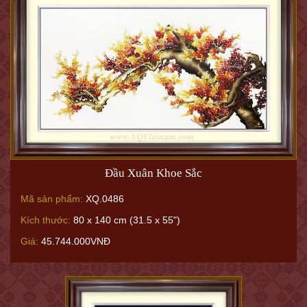
Đầu Xuân Khoe Sắc
Mã sản phẩm:
XQ.0486
Kích thước:
80 x 140 cm (31.5 x 55")
Giá:
45.744.000VNĐ