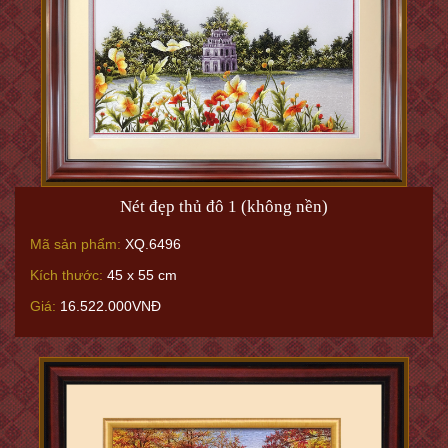
Nét đẹp thủ đô 1 (không nền)
Mã sản phẩm:
XQ.6496
Kích thước:
45 x 55 cm
Giá:
16.522.000VNĐ