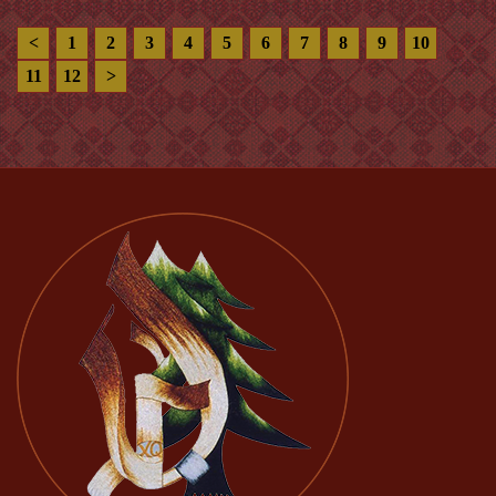
<
1
2
3
4
5
6
7
8
9
10
11
12
>