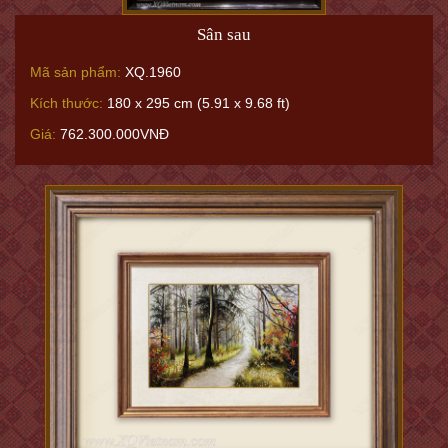
Sân sau
Mã sản phẩm:
XQ.1960
Kích thước:
180 x 295 cm (5.91 x 9.68 ft)
Giá:
762.300.000VNĐ