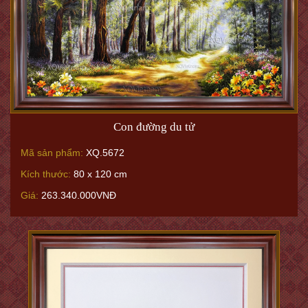
Con đường du tử
Mã sản phẩm:
XQ.5672
Kích thước:
80 x 120 cm
Giá:
263.340.000VNĐ