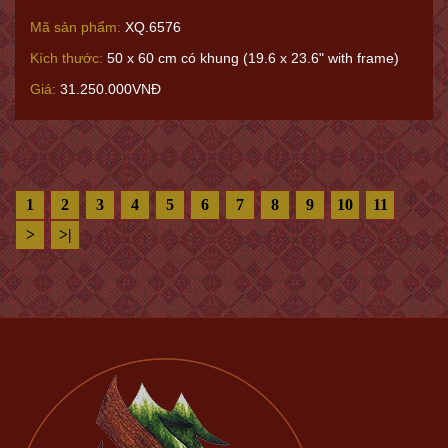
Mã sản phẩm:
XQ.6576
Kích thước:
50 x 60 cm có khung (19.6 x 23.6" with frame)
Giá:
31.250.000VNĐ
1
2
3
4
5
6
7
8
9
10
11
>
>|