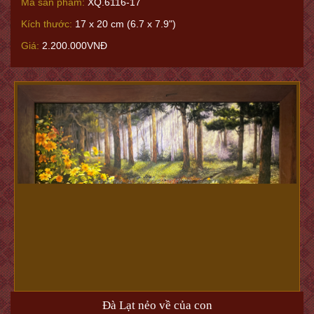
Mã sản phẩm:
XQ.6116-17
Kích thước:
17 x 20 cm (6.7 x 7.9")
Giá:
2.200.000VNĐ
Đà Lạt nẻo về của con