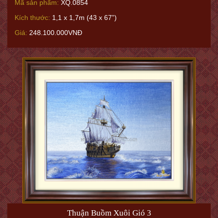
Mã sản phẩm:
XQ.0854
Kích thước:
1,1 x 1,7m (43 x 67”)
Giá:
248.100.000VNĐ
Thuận Buồm Xuôi Gió 3