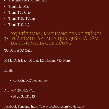
Thế Giới Trẻ Thơ Việt Nam
Tranh Hai Mặt
Tranh Tôn Giáo
Tranh Trừu Tượng
Tranh Triết Lý
XQ VIỆT NAM - MẶT HÀNG TRANG TRÍ NỘI
THẤT CAO CẤP - MÓN QUÀ QUÝ GIÁ ĐẬM
ĐÀ TÌNH NGHĨA QUÊ HƯƠNG
XQ Đà Lạt Sử Quán
80 Mai Anh Dao, Đà Lạt, Lâm Đồng,
Việt Nam
Email:
contact@XQVietnam.com
ĐT: +84 28 38227725
+84 26 33831343
Facebook Fanpage: https://www.facebook.com/xqvietnam/