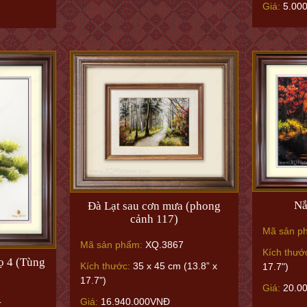
Giá:
5.00
Nắ
Đà Lạt sau cơn mưa (phong
cảnh 117)
Mã sản p
Mã sản phẩm:
XQ.3867
Kích thướ
ọ 4 (Tùng
Kích thước:
35 x 45 cm (13.8” x
17.7")
17.7")
Giá:
20.0
4
Giá:
16.940.000VNĐ