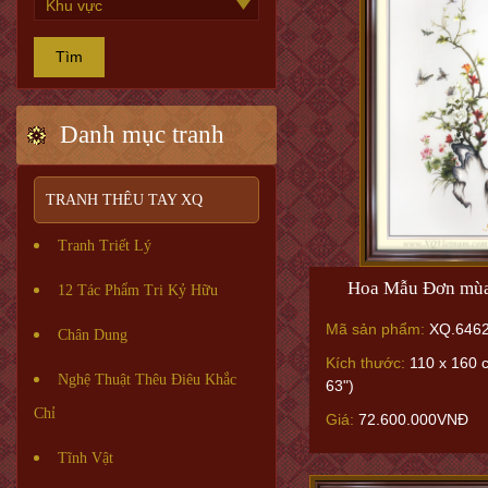
Tìm
Danh mục tranh
TRANH THÊU TAY XQ
Tranh Triết Lý
Hoa Mẫu Đơn mù
12 Tác Phẩm Tri Kỷ Hữu
Mã sản phẩm:
XQ.646
Chân Dung
Kích thước:
110 x 160 
Nghệ Thuật Thêu Điêu Khắc
63")
Chỉ
Giá:
72.600.000VNĐ
Tĩnh Vật