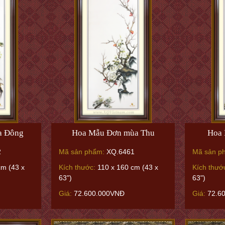
a Đông
Hoa Mẫu Đơn mùa Thu
Hoa 
2
Mã sản phẩm:
XQ.6461
Mã sản p
cm (43 x
Kích thước:
110 x 160 cm (43 x
Kích thướ
63")
63")
Giá:
72.600.000VNĐ
Giá:
72.6