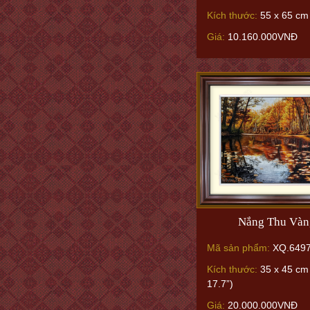
Kích thước:
55 x 65 cm
Giá:
10.160.000VNĐ
Nắng Thu Vàn
Mã sản phẩm:
XQ.649
Kích thước:
35 x 45 cm 
17.7”)
Giá:
20.000.000VNĐ