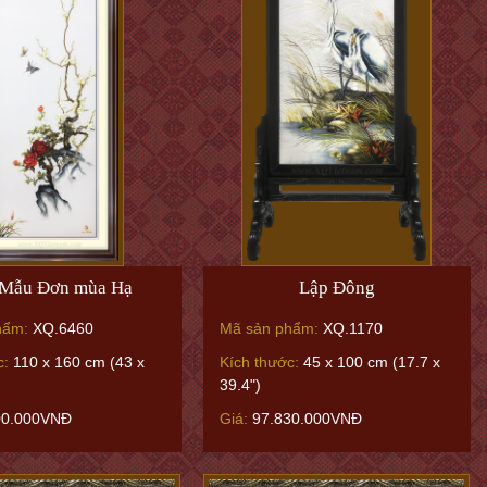
Mẫu Đơn mùa Hạ
Lập Đông
hẩm:
XQ.6460
Mã sản phẩm:
XQ.1170
c:
110 x 160 cm (43 x
Kích thước:
45 x 100 cm (17.7 x
39.4")
00.000VNĐ
Giá:
97.830.000VNĐ