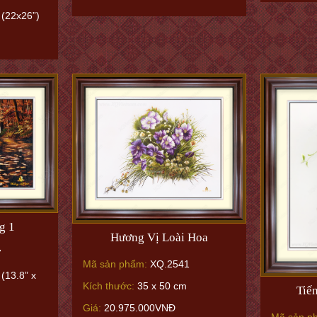
 (22x26”)
g 1
Hương Vị Loài Hoa
7
Mã sản phẩm:
XQ.2541
(13.8” x
Kích thước:
35 x 50 cm
Tiế
Giá:
20.975.000VNĐ
Mã sản p