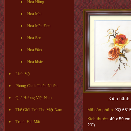
Hoa Hồng
Hoa Mai
Hoa Mẫu Đơn
Hoa Sen
Hoa Đào
Hoa khác
Linh Vật
Phong Cảnh Thiên Nhiên
Quê Hương Việt Nam
Kiêu hãnh
Mã sản phẩm:
XQ.651
Thế Giới Trẻ Thơ Việt Nam
Kích thước:
40 x 50 cm 
Tranh Hai Mặt
20")