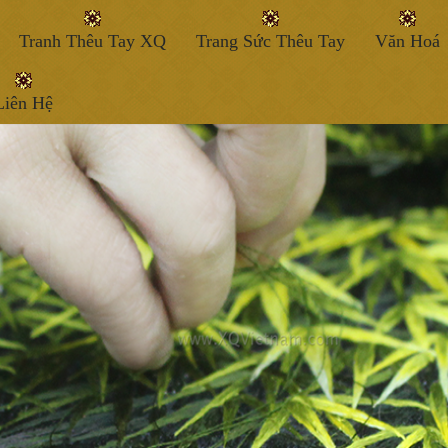
Tranh Thêu Tay XQ
Trang Sức Thêu Tay
Văn Hoá
Liên Hệ