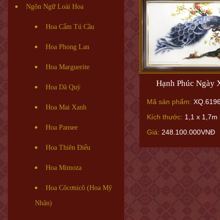
Ngôn Ngữ Loài Hoa
Hoa Cẩm Tú Cầu
Hoa Phong Lan
Hoa Marguerite
Hạnh Phúc Ngày X
Hoa Dã Quỳ
Mã sản phẩm:
XQ.619
Hoa Mai Xanh
Kích thước:
1,1 x 1,7m 
Hoa Pansee
Giá:
248.100.000VNĐ
Hoa Thiên Điểu
Hoa Mimoza
Hoa Côcơnicô (Hoa Mỹ
Nhân)