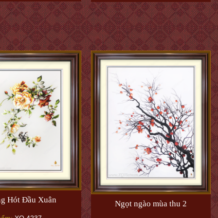
ng Hót Đầu Xuân
Ngọt ngào mùa thu 2
hẩm:
XQ.4237