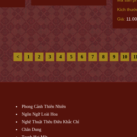
Kích thướ
Giá:
11.0
<
1
2
3
4
5
6
7
8
9
10
1
Phong Cảnh Thiên Nhiên
Ngôn Ngữ Loài Hoa
Nghệ Thuật Thêu Điêu Khắc Chỉ
Chân Dung