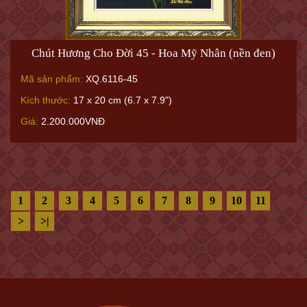
Chút Hương Cho Đời 45 - Hoa Mỹ Nhân (nền đen)
Mã sản phẩm:
XQ.6116-45
Kích thước:
17 x 20 cm (6.7 x 7.9")
Giá:
2.200.000VNĐ
1
2
3
4
5
6
7
8
9
10
11
>
>|