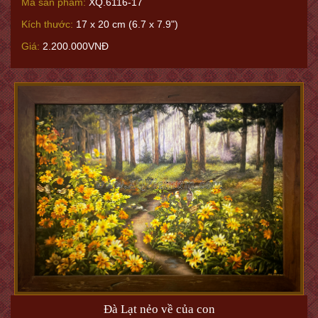
Mã sản phẩm:
XQ.6116-17
Kích thước:
17 x 20 cm (6.7 x 7.9")
Giá:
2.200.000VNĐ
Đà Lạt nẻo về của con