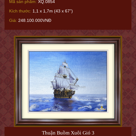
Mã sản phẩm:
XQ.0854
Kích thước:
1,1 x 1,7m (43 x 67”)
Giá:
248.100.000VNĐ
Thuận Buồm Xuôi Gió 3