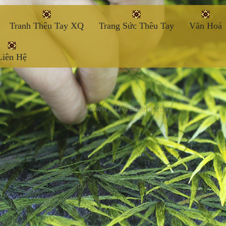
Tranh Thêu Tay XQ
Trang Sức Thêu Tay
Văn Hoá
Liên Hệ