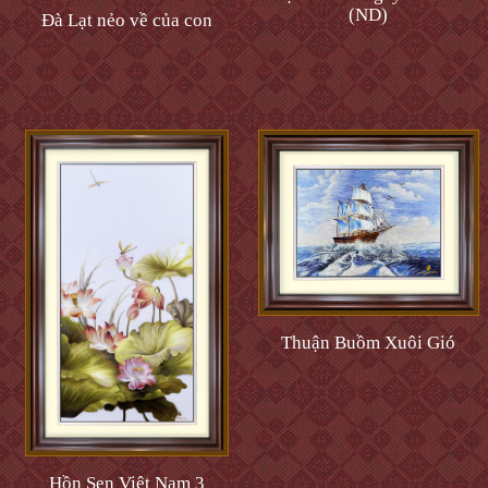
(ND)
Đà Lạt nẻo về của con
Thuận Buồm Xuôi Gió
Hồn Sen Việt Nam 3