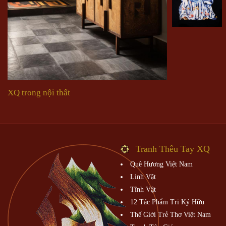
XQ trong nội thất
Tranh Thêu Tay XQ
Quê Hương Việt Nam
Linh Vật
Tĩnh Vật
12 Tác Phẩm Tri Kỷ Hữu
Thế Giới Trẻ Thơ Việt Nam