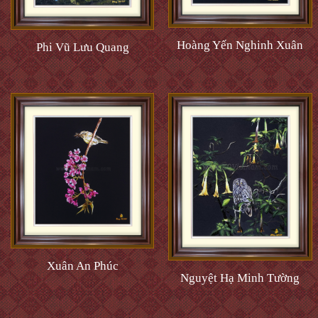
Hoàng Yến Nghinh Xuân
Phi Vũ Lưu Quang
Xuân An Phúc
Nguyệt Hạ Minh Tường