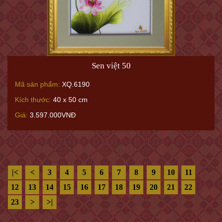
Sen việt 50
Mã sản phẩm:
XQ.6190
Kích thước:
40 x 50 cm
Giá:
3.597.000VNĐ
|<
<
3
4
5
6
7
8
9
10
11
12
13
14
15
16
17
18
19
20
21
22
23
>
>|