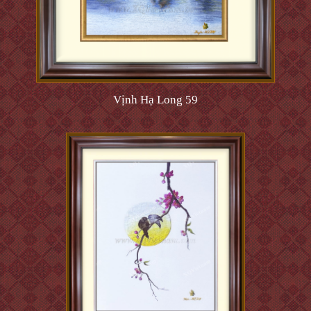
Vịnh Hạ Long 59