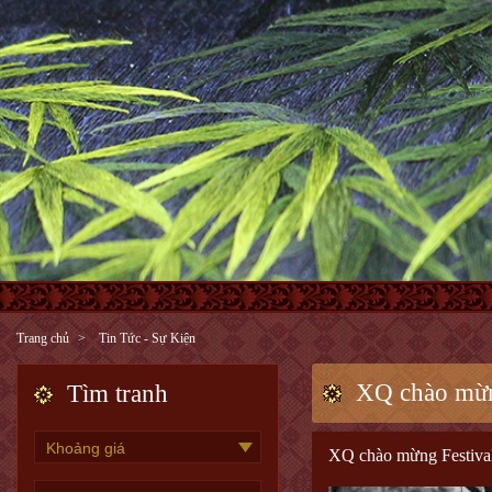
Trang chủ
Tin Tức - Sự Kiện
XQ chào mừn
Tìm tranh
XQ chào mừng Festival