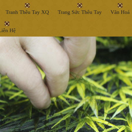
Tranh Thêu Tay XQ
Trang Sức Thêu Tay
Văn Hoá
Liên Hệ