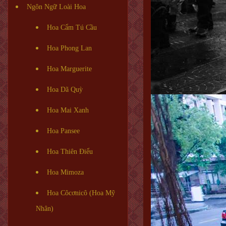
Ngôn Ngữ Loài Hoa
Hoa Cẩm Tú Cầu
Hoa Phong Lan
Hoa Marguerite
Hoa Dã Quỳ
Hoa Mai Xanh
Hoa Pansee
Hoa Thiên Điểu
Hoa Mimoza
Hoa Côcơnicô (Hoa Mỹ
Nhân)