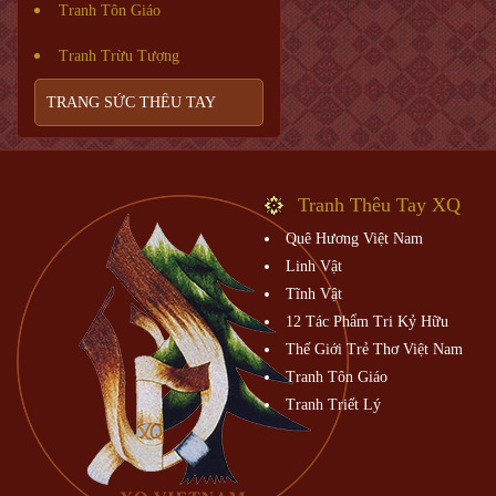
Tranh Tôn Giáo
Tranh Trừu Tượng
TRANG SỨC THÊU TAY
Tranh Thêu Tay XQ
Quê Hương Việt Nam
Linh Vật
Tĩnh Vật
12 Tác Phẩm Tri Kỷ Hữu
Thế Giới Trẻ Thơ Việt Nam
Tranh Tôn Giáo
Tranh Triết Lý