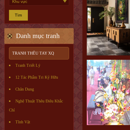
Tìm
Danh mục tranh
TRANH THÊU TAY XQ
Tranh Triết Lý
12 Tác Phẩm Tri Kỷ Hữu
Chân Dung
Nghệ Thuật Thêu Điêu Khắc
Chỉ
Tĩnh Vật