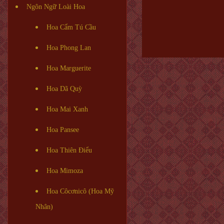
Ngôn Ngữ Loài Hoa
Hoa Cẩm Tú Cầu
Hoa Phong Lan
Hoa Marguerite
Hoa Dã Quỳ
Hoa Mai Xanh
Hoa Pansee
Hoa Thiên Điểu
Hoa Mimoza
Hoa Côcơnicô (Hoa Mỹ
Nhân)