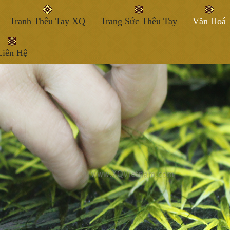
Tranh Thêu Tay XQ
Trang Sức Thêu Tay
Văn Hoá
Liên Hệ