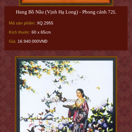
Hang Bồ Nâu (Vịnh Hạ Long) - Phong cảnh 72L
Mã sản phẩm:
XQ.2955
Kích thước:
60 x 65cm
Giá:
16.940.000VNĐ