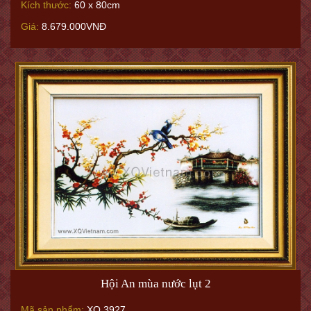
Kích thước:
60 x 80cm
Giá:
8.679.000VNĐ
Hội An mùa nước lụt 2
Mã sản phẩm:
XQ.3927