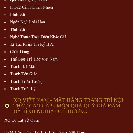
Phong Cảnh Thiên Nhiên
Linh Vật
Ngôn Ngữ Loài Hoa
Tĩnh Vật
Nghệ Thuật Thêu Điêu Khắc Chỉ
12 Tác Phẩm Tri Kỷ Hữu
Chân Dung
Thế Giới Trẻ Thơ Việt Nam
Tranh Hai Mặt
Tranh Tôn Giáo
Tranh Trừu Tượng
Tranh Triết Lý
XQ VIỆT NAM - MẶT HÀNG TRANG TRÍ NỘI
THẤT CAO CẤP - MÓN QUÀ QUÝ GIÁ ĐẬM
ĐÀ TÌNH NGHĨA QUÊ HƯƠNG
XQ Đà Lạt Sử Quán
80 Mai Anh Dao, Đà Lạt, Lâm Đồng,
Việt Nam