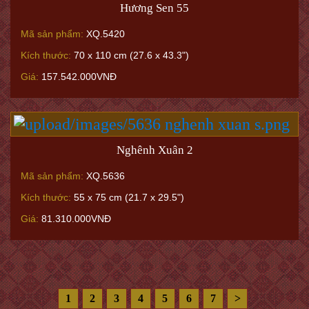
Hương Sen 55
Mã sản phẩm:
XQ.5420
Kích thước:
70 x 110 cm (27.6 x 43.3")
Giá:
157.542.000VNĐ
Nghênh Xuân 2
Mã sản phẩm:
XQ.5636
Kích thước:
55 x 75 cm (21.7 x 29.5")
Giá:
81.310.000VNĐ
1
2
3
4
5
6
7
>