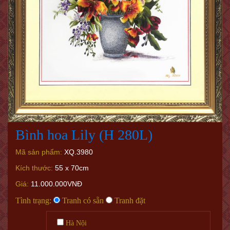
Bình hoa Lily (H 280L)
Mã sản phẩm:
XQ.3980
Kích thước:
55 x 70cm
Giá:
11.000.000VNĐ
Tình trạng:
Tranh có sẵn
Tranh đặt
Hà Nội