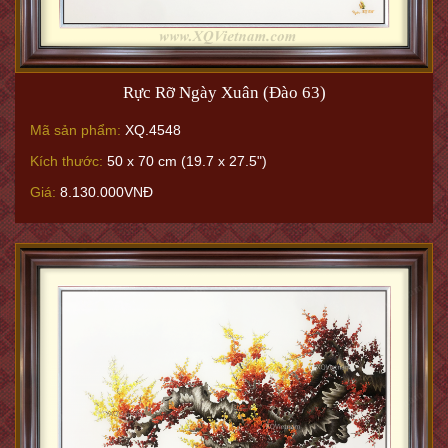
Rực Rỡ Ngày Xuân (Đào 63)
Mã sản phẩm:
XQ.4548
Kích thước:
50 x 70 cm (19.7 x 27.5")
Giá:
8.130.000VNĐ