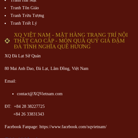
Tranh Hai Mặt
Tranh Tôn Giáo
Tranh Trừu Tượng
Tranh Triết Lý
XQ VIỆT NAM - MẶT HÀNG TRANG TRÍ NỘI
THẤT CAO CẤP - MÓN QUÀ QUÝ GIÁ ĐẬM
ĐÀ TÌNH NGHĨA QUÊ HƯƠNG
XQ Đà Lạt Sử Quán
80 Mai Anh Dao, Đà Lạt, Lâm Đồng,
Việt Nam
Email:
contact@XQVietnam.com
ĐT: +84 28 38227725
+84 26 33831343
Facebook Fanpage: https://www.facebook.com/xqvietnam/