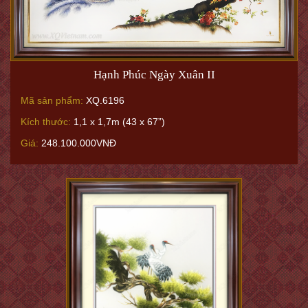
Hạnh Phúc Ngày Xuân II
Mã sản phẩm:
XQ.6196
Kích thước:
1,1 x 1,7m (43 x 67”)
Giá:
248.100.000VNĐ