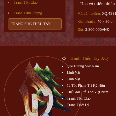
Tranh Tôn Giáo
Hoa cỏ thiên nhiên
Tranh Trừu Tượng
Mã sản phẩm:
XQ.439
Kích thước:
40 x 50 cm
TRANG SỨC THÊU TAY
Giá:
3.300.000VNĐ
Tranh Thêu Tay XQ
Quê Hương Việt Nam
Linh Vật
Tĩnh Vật
12 Tác Phẩm Tri Kỷ Hữu
Thế Giới Trẻ Thơ Việt Nam
Tranh Tôn Giáo
Tranh Triết Lý