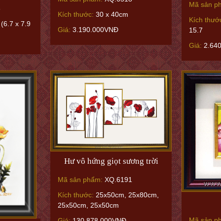
Mã sản p
6
Kích thước:
30 x 40cm
Kích thướ
(6.7 x 7.9
Giá:
3.190.000VNĐ
15.7
Giá:
2.64
Hư vô hứng giọt sương trời
Mã sản phẩm:
XQ.6191
Kích thước:
25x50cm, 25x80cm,
25x50cm, 25x50cm
Mã sản p
Giá:
130.878.000VNĐ