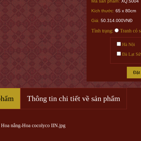
Mã sản phẩm:
XQ.5004
Kích thước:
65 x 80cm
Giá:
50.314.000VNĐ
Tình trạng:
Tranh có 
Hà Nội
Đà Lạt Sử
Đặt
phẩm
Thông tin chi tiết về sản phẩm