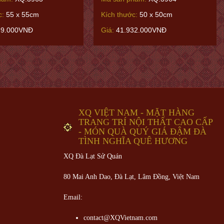
c:
55 x 55cm
Kích thước:
50 x 50cm
39.000VNĐ
Giá:
41.932.000VNĐ
XQ VIỆT NAM - MẶT HÀNG
TRANG TRÍ NỘI THẤT CAO CẤP
- MÓN QUÀ QUÝ GIÁ ĐẬM ĐÀ
TÌNH NGHĨA QUÊ HƯƠNG
XQ Đà Lạt Sử Quán
80 Mai Anh Dao, Đà Lạt, Lâm Đồng,
Việt Nam
Email:
contact@XQVietnam.com