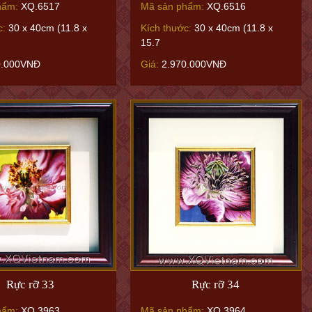
hẩm:
XQ.6517
Mã sản phẩm:
XQ.6516
c:
30 x 40cm (11.8 x
Kích thước:
30 x 40cm (11.8 x
15.7
0.000VNĐ
Giá:
2.970.000VNĐ
Rực rỡ 33
Rực rỡ 34
hẩm:
XQ.3963
Mã sản phẩm:
XQ.3964