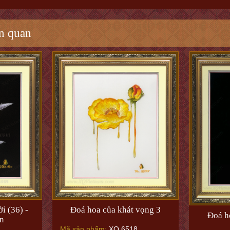
n quan
i (36) -
Đoá hoa của khát vọng 3
Đoá h
n
Mã sản phẩm:
XQ.6518