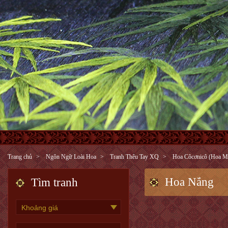
Trang chủ
Ngôn Ngữ Loài Hoa
Tranh Thêu Tay XQ
Hoa Côcơnicô (Hoa M
Hoa Nắng
Tìm tranh