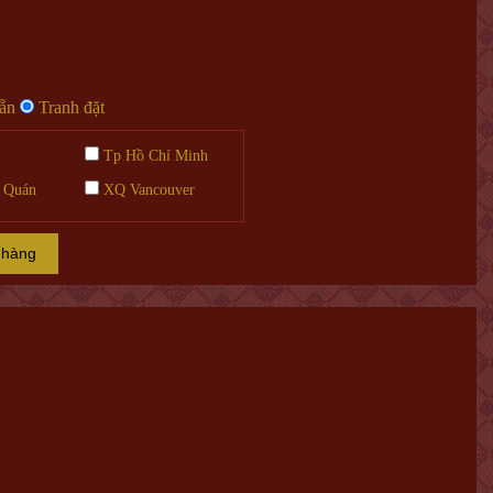
sẵn
Tranh đặt
Tp Hồ Chí Minh
 Quán
XQ Vancouver
 hàng