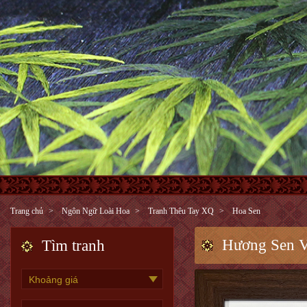
Trang chủ
Ngôn Ngữ Loài Hoa
Tranh Thêu Tay XQ
Hoa Sen
Hương Sen Vi
Tìm tranh