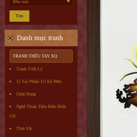
Tìm
Danh mục tranh
TRANH THÊU TAY XQ
Tranh Triết Lý
12 Tác Phẩm Tri Kỷ Hữu
Chân Dung
Nghệ Thuật Thêu Điêu Khắc
Chỉ
Tĩnh Vật