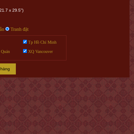
21.7 x 29.5")
sẵn
Tranh đặt
Tp Hồ Chí Minh
 Quán
XQ Vancouver
 hàng