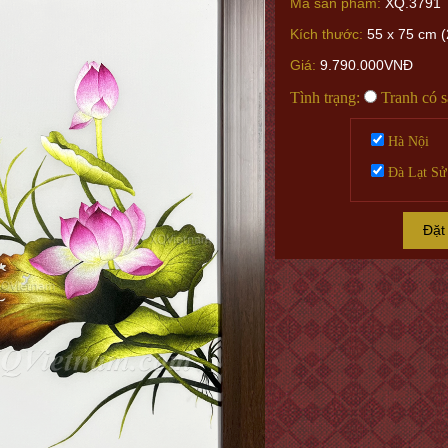
Mã sản phẩm:
XQ.3791
Kích thước:
55 x 75 cm (
Giá:
9.790.000VNĐ
Tình trạng:
Tranh có 
Hà Nội
Đà Lạt Sử
Đặt