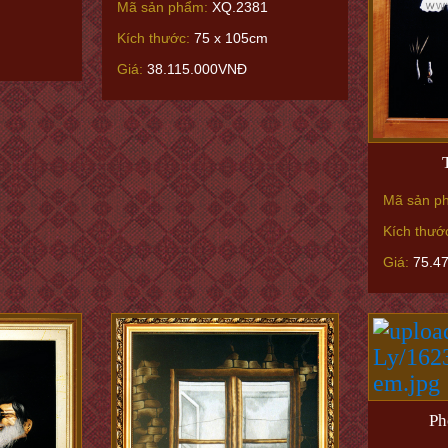
Mã sản phẩm:
XQ.2381
Kích thước:
75 x 105cm
Giá:
38.115.000VNĐ
Mã sản p
Kích thướ
Giá:
75.4
Ph