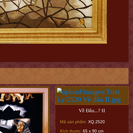
Về Đâu...? II
Mã sản phẩm:
XQ.2520
Kích thước:
65 x 90 cm