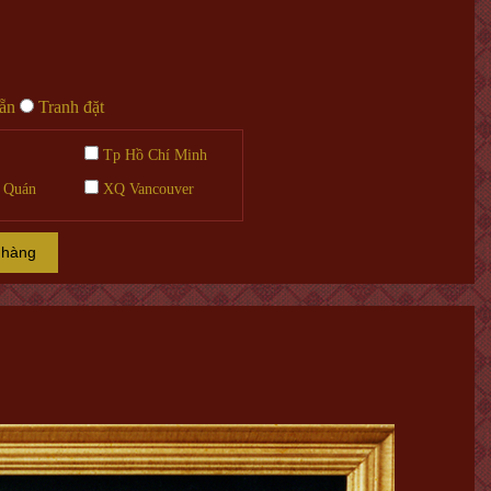
sẵn
Tranh đặt
Tp Hồ Chí Minh
 Quán
XQ Vancouver
 hàng