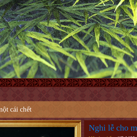
ột cái chết
Nghi lễ cho m