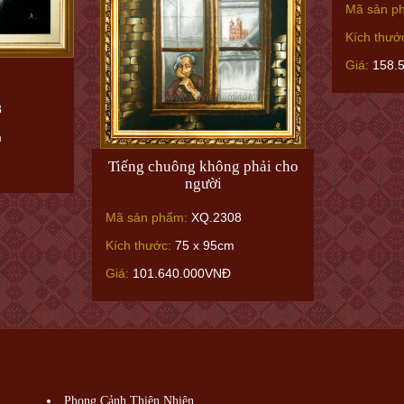
Mã sản p
Kích thướ
Giá:
158.
8
m
Tiếng chuông không phải cho
người
Mã sản phẩm:
XQ.2308
Kích thước:
75 x 95cm
Giá:
101.640.000VNĐ
Phong Cảnh Thiên Nhiên