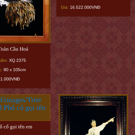
Giá:
16.522.000VNĐ
Toàn Cầu Hoá
hẩm:
XQ.2375
c:
80 x 105cm
71.000VNĐ
ố cổ gọi tên em