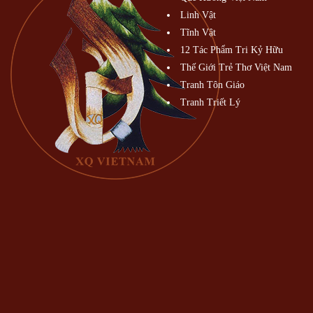
Linh Vật
Tĩnh Vật
12 Tác Phẩm Tri Kỷ Hữu
Thế Giới Trẻ Thơ Việt Nam
Tranh Tôn Giáo
Tranh Triết Lý