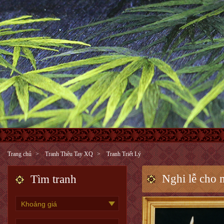
Trang chủ
Tranh Thêu Tay XQ
Tranh Triết Lý
Nghi lễ cho m
Tìm tranh