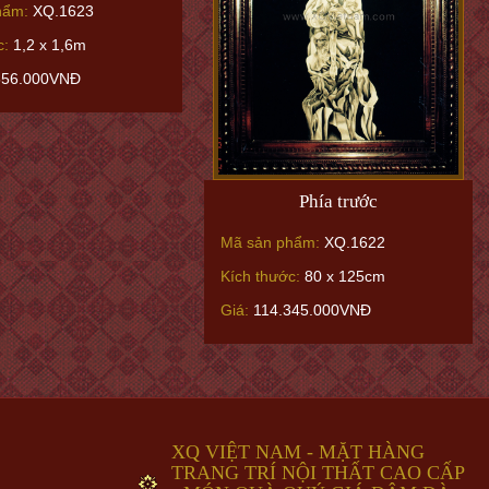
hẩm:
XQ.1623
c:
1,2 x 1,6m
556.000VNĐ
Phía trước
Mã sản phẩm:
XQ.1622
Kích thước:
80 x 125cm
Giá:
114.345.000VNĐ
XQ VIỆT NAM - MẶT HÀNG
TRANG TRÍ NỘI THẤT CAO CẤP