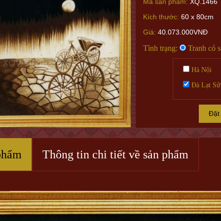
Mã sản phẩm:
XQ.1466
Kích thước:
60 x 80cm
Giá:
40.073.000VNĐ
Tình trạng:
Tranh có 
Hà Nội
Đà Lạt Sử
Đặt
phẩm
Thông tin chi tiết về sản phẩm