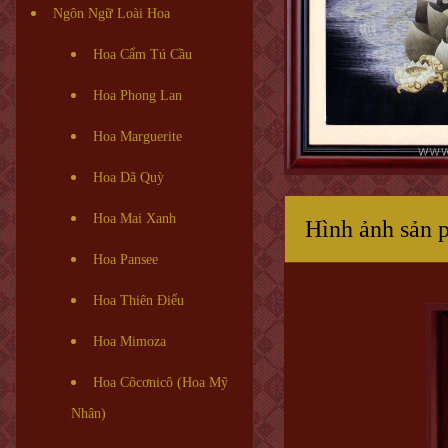
Ngôn Ngữ Loài Hoa
Hoa Cẩm Tú Cầu
Hoa Phong Lan
Hoa Marguerite
Hoa Dã Quỳ
Hoa Mai Xanh
Hình ảnh sản 
Hoa Pansee
Hoa Thiên Điểu
Hoa Mimoza
Hoa Côcơnicô (Hoa Mỹ
Nhân)