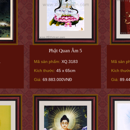
Phật Quan Âm 5
1
Mã sản phẩm:
XQ.3183
Mã sản p
Kích thước:
45 x 65cm
Kích thướ
Giá:
69.883.000VNĐ
Giá:
89.4