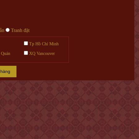
sẵn
Tranh đặt
Tp Hồ Chí Minh
 Quán
XQ Vancouver
 hàng