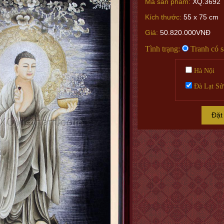
Mã sản phẩm:
XQ.3692
Kích thước:
55 x 75 cm
Giá:
50.820.000VNĐ
Tình trạng:
Tranh có 
Hà Nội
Đà Lạt Sử
Đặt