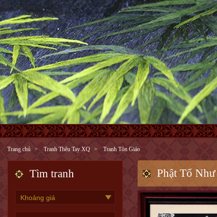
Trang chủ
Tranh Thêu Tay XQ
Tranh Tôn Giáo
Phật Tổ Như
Tìm tranh