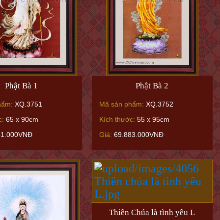
Phật Bà 1
Phật Bà 2
hẩm:
XQ.3751
Mã sản phẩm:
XQ.3752
c:
65 x 90cm
Kích thước:
55 x 95cm
41.000VNĐ
Giá:
69.883.000VNĐ
Thiên Chúa là tình yêu L