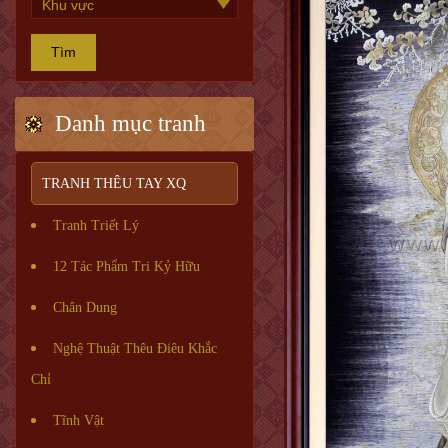
Tìm
Danh mục tranh
TRANH THÊU TAY XQ
Tranh Triết Lý
12 Tác Phẩm Tri Kỷ Hữu
Chân Dung
Nghệ Thuật Thêu Điêu Khắc
Chỉ
Tĩnh Vật