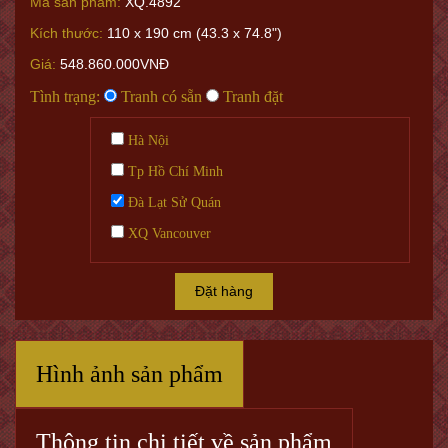
Mã sản phẩm:
XQ.4892
Kích thước:
110 x 190 cm (43.3 x 74.8")
Giá:
548.860.000VNĐ
Tình trạng:
Tranh có sẵn
Tranh đặt
Hà Nội
Tp Hồ Chí Minh
Đà Lạt Sử Quán
XQ Vancouver
Đặt hàng
Hình ảnh sản phẩm
Thông tin chi tiết về sản phẩm