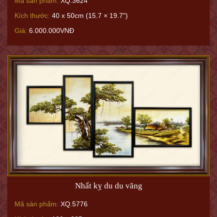
Mã sản phẩm:
XQ.3624
Kích thước:
40 x 50cm (15.7 × 19.7")
Giá:
6.000.000VNĐ
Nhất kỵ du du vãng
Mã sản phẩm:
XQ.5776