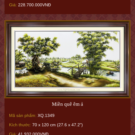
Giá:
228.700.000VNĐ
Miền quê êm ả
Mã sản phẩm:
XQ.1349
Kích thước:
70 x 120 cm (27.6 x 47.2")
Giá:
41.932.000VNĐ