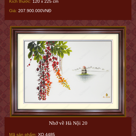
Kích thước:
120 x 225 cm
Giá:
207.900.000VNĐ
Nhớ về Hà Nội 20
Mã sản phẩm:
XQ.4485