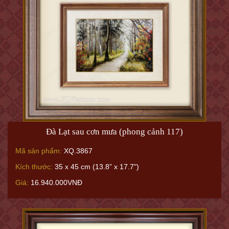
Đà Lạt sau cơn mưa (phong cảnh 117)
Mã sản phẩm:
XQ.3867
Kích thước:
35 x 45 cm (13.8” x 17.7")
Giá:
16.940.000VNĐ