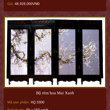
Giá:
48.928.000VNĐ
Bộ rèm hoa Mai Xanh
Mã sản phẩm:
XQ.3300
Kích thước:
55 x 150 cm/b