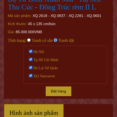
Thu Cúc - Đông Trúc rèm II L
Mã sản phẩm:
XQ.2618 - XQ.0837 - XQ.2281 - XQ.0601
Kích thước:
45 x 135 cm/bức
Giá:
85.000.000VNĐ
Tình trạng:
Tranh có sẵn
Tranh đặt
Hà Nội
Tp Hồ Chí Minh
Đà Lạt Sử Quán
XQ Vancouver
Đặt hàng
Hình ảnh sản phẩm