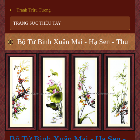
Tranh Trừu Tượng
TRANG SỨC THÊU TAY
Bộ Tứ Bình Xuân Mai - Hạ Sen - Thu
Cúc - Đông Trúc rèm II L
Bộ Tứ Bình Xuân Mai - Hạ Sen -