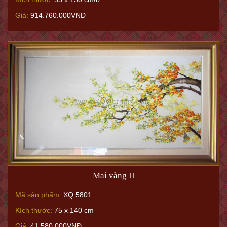
Giá:
914.760.000VNĐ
Mai vàng II
Mã sản phẩm:
XQ.5801
Kích thước:
75 x 140 cm
Giá:
41.580.000VNĐ