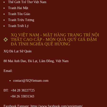
Thế Giới Trẻ Thơ Việt Nam
Tranh Hai Mặt
Tranh Tôn Giáo
Tranh Trừu Tượng
Tranh Triết Lý
XQ VIỆT NAM - MẶT HÀNG TRANG TRÍ NỘI
THẤT CAO CẤP - MÓN QUÀ QUÝ GIÁ ĐẬM
ĐÀ TÌNH NGHĨA QUÊ HƯƠNG
XQ Đà Lạt Sử Quán
80 Mai Anh Dao, Đà Lạt, Lâm Đồng,
Việt Nam
Email:
contact@XQVietnam.com
ĐT: +84 28 38227725
+84 26 33831343
Facebook Fanpage: https://www.facebook.com/xqvietnam/