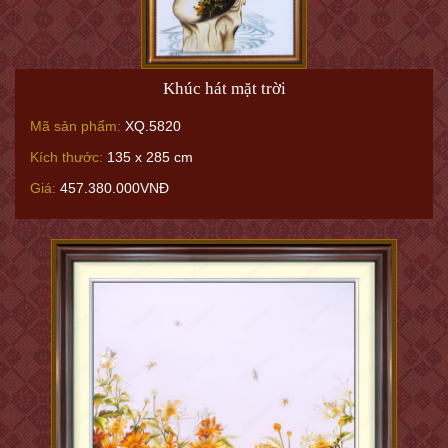
Khúc hát mặt trời
Mã sản phẩm:
XQ.5820
Kích thước:
135 x 285 cm
Giá:
457.380.000VNĐ