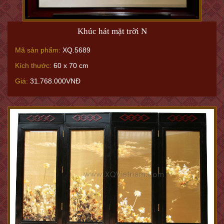
Khúc hát mặt trời N
Mã sản phẩm:
XQ.5689
Kích thước:
60 x 70 cm
Giá:
31.768.000VNĐ