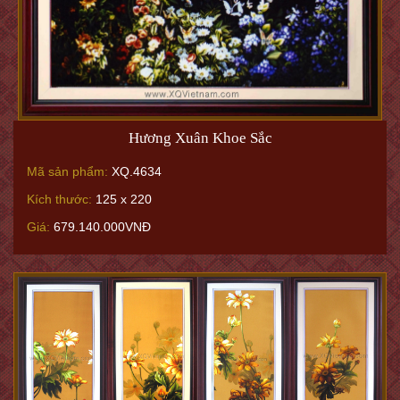
Hương Xuân Khoe Sắc
Mã sản phẩm:
XQ.4634
Kích thước:
125 x 220
Giá:
679.140.000VNĐ