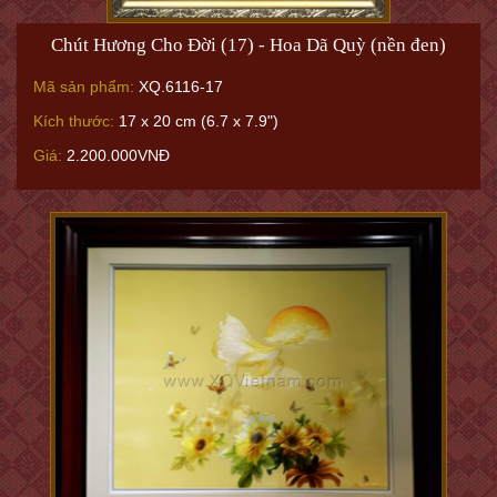
Chút Hương Cho Đời (17) - Hoa Dã Quỳ (nền đen)
Mã sản phẩm:
XQ.6116-17
Kích thước:
17 x 20 cm (6.7 x 7.9")
Giá:
2.200.000VNĐ