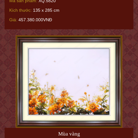
Mã sản phẩm:
XQ.5820
Kích thước:
135 x 285 cm
Giá:
457.380.000VNĐ
Mùa vàng