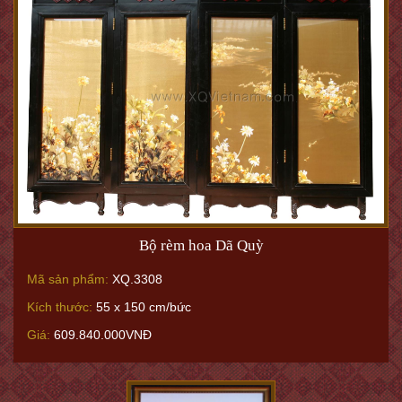
Bộ rèm hoa Dã Quỳ
Mã sản phẩm:
XQ.3308
Kích thước:
55 x 150 cm/bức
Giá:
609.840.000VNĐ