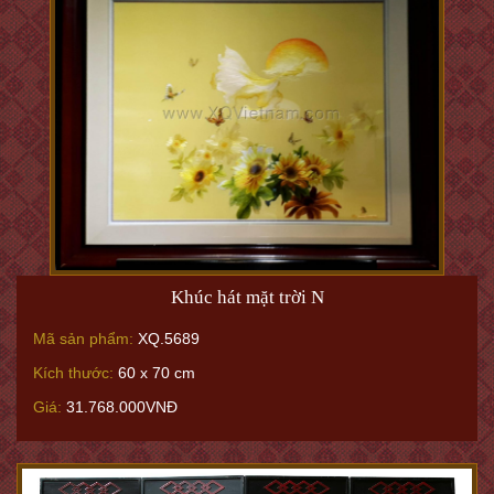
Khúc hát mặt trời N
Mã sản phẩm:
XQ.5689
Kích thước:
60 x 70 cm
Giá:
31.768.000VNĐ