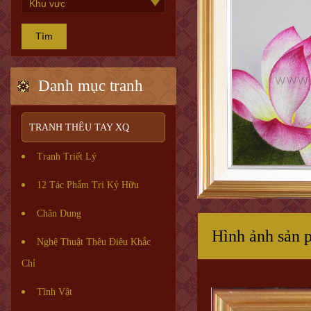
Tìm
Danh mục tranh
TRANH THÊU TAY XQ
Tranh Triết Lý
12 Tác Phẩm Tri Kỷ Hữu
Chân Dung
Hình ảnh sản 
Nghệ Thuật Thêu Điêu Khắc
Chỉ
Tĩnh Vật