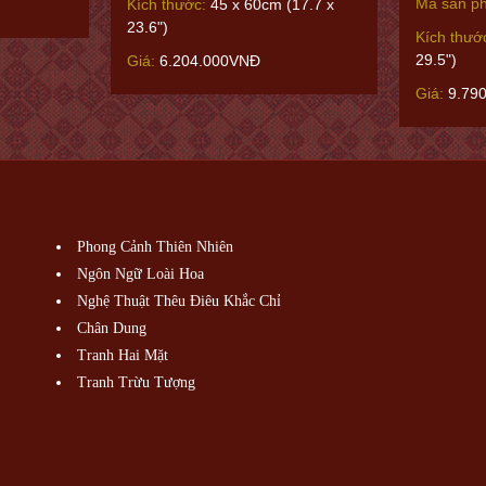
Mã sản p
Kích thước:
45 x 60cm (17.7 x
23.6")
Kích thướ
29.5")
Giá:
6.204.000VNĐ
Giá:
9.79
Phong Cảnh Thiên Nhiên
Ngôn Ngữ Loài Hoa
Nghệ Thuật Thêu Điêu Khắc Chỉ
Chân Dung
Tranh Hai Mặt
Tranh Trừu Tượng