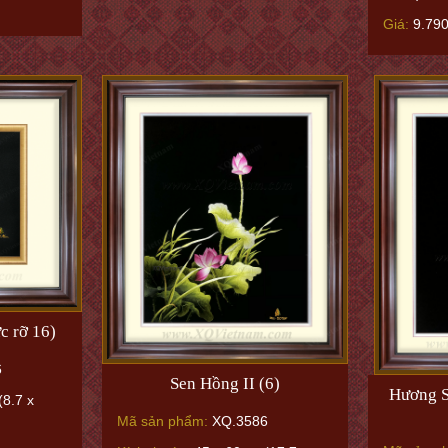
Giá:
9.79
c rỡ 16)
6
Sen Hồng II (6)
Hương S
8.7 x
Mã sản phẩm:
XQ.3586