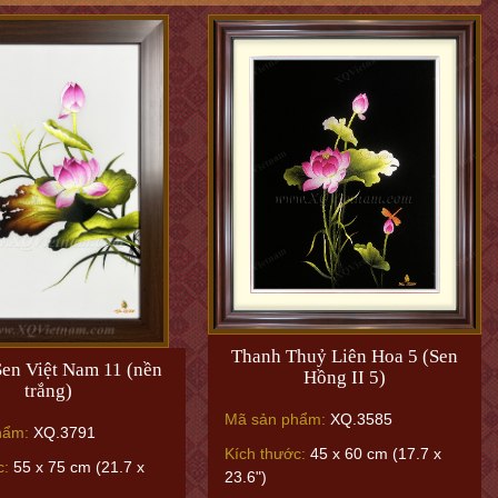
Thanh Thuỷ Liên Hoa 5 (Sen
en Việt Nam 11 (nền
Hồng II 5)
trắng)
Mã sản phẩm:
XQ.3585
hẩm:
XQ.3791
Kích thước:
45 x 60 cm (17.7 x
c:
55 x 75 cm (21.7 x
23.6")