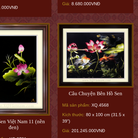
Giá:
8.680.000VNĐ
0.000VNĐ
Câu Chuyện Bên Hồ Sen
Mã sản phẩm:
XQ.4568
Kích thước:
80 x 100 cm (31.5 x
39")
en Việt Nam 11 (nền
đen)
Giá:
201.245.000VNĐ