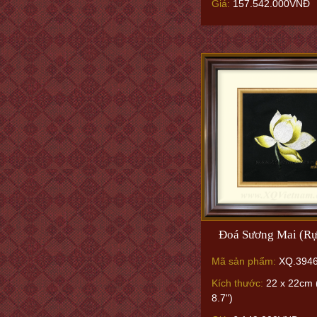
Giá:
157.542.000VNĐ
Đoá Sương Mai (Rự
Mã sản phẩm:
XQ.394
Kích thước:
22 x 22cm (
8.7")