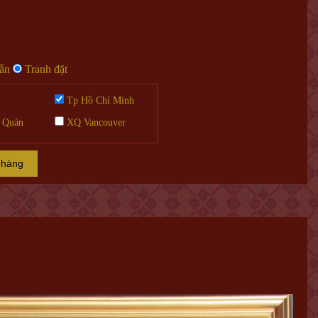
sẵn
Tranh đặt
Tp Hồ Chí Minh
 Quán
XQ Vancouver
 hàng