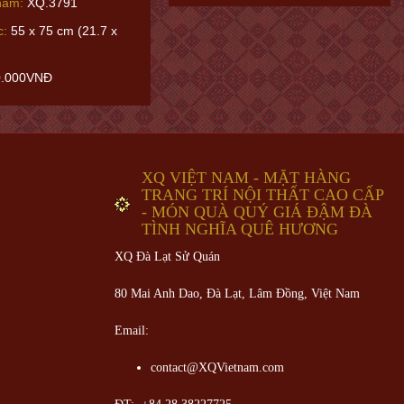
hẩm:
XQ.3791
c:
55 x 75 cm (21.7 x
0.000VNĐ
XQ VIỆT NAM - MẶT HÀNG
TRANG TRÍ NỘI THẤT CAO CẤP
- MÓN QUÀ QUÝ GIÁ ĐẬM ĐÀ
TÌNH NGHĨA QUÊ HƯƠNG
XQ Đà Lạt Sử Quán
80 Mai Anh Dao, Đà Lạt, Lâm Đồng,
Việt Nam
Email:
contact@XQVietnam.com