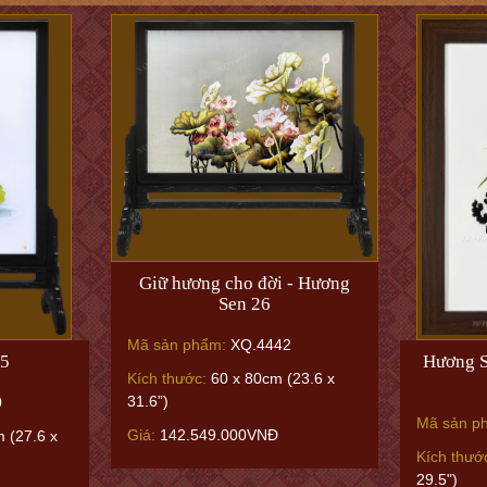
Giữ hương cho đời - Hương
Sen 26
Mã sản phẩm:
XQ.4442
55
Hương S
Kích thước:
60 x 80cm (23.6 x
31.6”)
0
Mã sản p
Giá:
142.549.000VNĐ
 (27.6 x
Kích thướ
29.5")