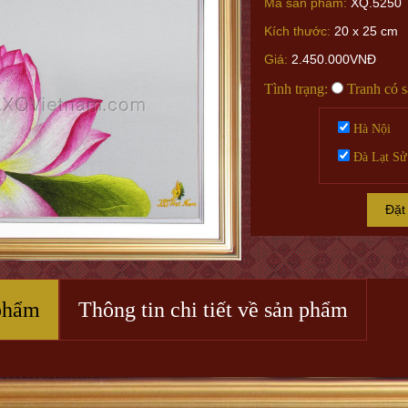
Mã sản phẩm:
XQ.5250
Kích thước:
20 x 25 cm
Giá:
2.450.000VNĐ
Tình trạng:
Tranh có 
Hà Nội
Đà Lạt Sử
Đặt
phẩm
Thông tin chi tiết về sản phẩm