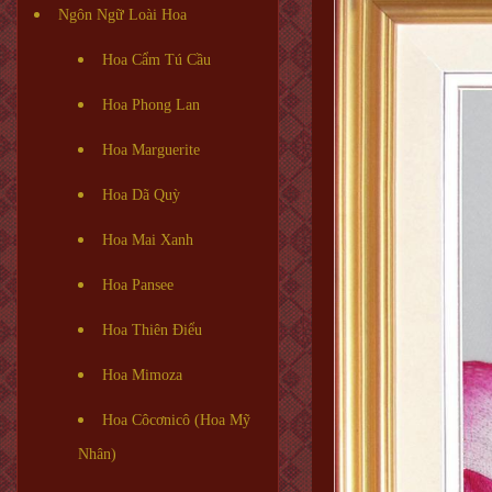
Ngôn Ngữ Loài Hoa
Hoa Cẩm Tú Cầu
Hoa Phong Lan
Hoa Marguerite
Hoa Dã Quỳ
Hoa Mai Xanh
Hoa Pansee
Hoa Thiên Điểu
Hoa Mimoza
Hoa Côcơnicô (Hoa Mỹ
Nhân)