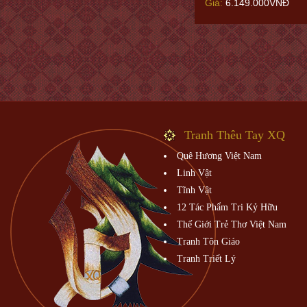
Giá:
6.149.000VNĐ
Tranh Thêu Tay XQ
Quê Hương Việt Nam
Linh Vật
Tĩnh Vật
12 Tác Phẩm Tri Kỷ Hữu
Thế Giới Trẻ Thơ Việt Nam
Tranh Tôn Giáo
Tranh Triết Lý