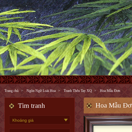
Trang chủ
Ngôn Ngữ Loài Hoa
Tranh Thêu Tay XQ
Hoa Mẫu Đơn
Hoa Mẫu Đơ
Tìm tranh