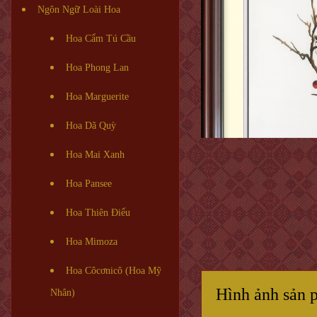
Ngôn Ngữ Loài Hoa
Hoa Cẩm Tú Cầu
Hoa Phong Lan
Hoa Marguerite
Hoa Dã Quỳ
Hoa Mai Xanh
Hoa Pansee
Hoa Thiên Điểu
Hoa Mimoza
Hoa Côcơnicô (Hoa Mỹ
Hình ảnh sản 
Nhân)