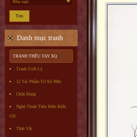
Tìm
Danh mục tranh
TRANH THÊU TAY XQ
Tranh Triết Lý
12 Tác Phẩm Tri Kỷ Hữu
Chân Dung
Nghệ Thuật Thêu Điêu Khắc
Chỉ
Tĩnh Vật