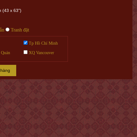
 (43 x 63")
sẵn
Tranh đặt
Tp Hồ Chí Minh
 Quán
XQ Vancouver
 hàng