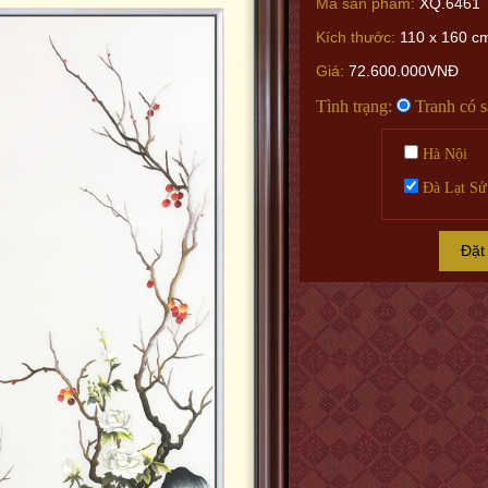
Mã sản phẩm:
XQ.6461
Kích thước:
110 x 160 cm
Giá:
72.600.000VNĐ
Tình trạng:
Tranh có 
Hà Nội
Đà Lạt Sử
Đặt