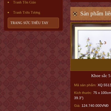
Tranh Tôn Giáo
Sản phẩm liê
Tranh Trừu Tượng
TRANG SỨC THÊU TAY
Khoe sắc 5
Mã sản phẩm:
XQ.551
Kích thước:
75 x 100cm
39.3")
Giá:
124.740.000VNĐ