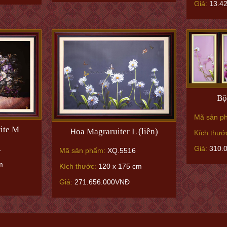
Giá:
13.4
Bộ
Mã sản p
ite M
Hoa Magraruiter L (liền)
Kích thướ
Giá:
310.
1
Mã sản phẩm:
XQ.5516
m
Kích thước:
120 x 175 cm
Giá:
271.656.000VNĐ