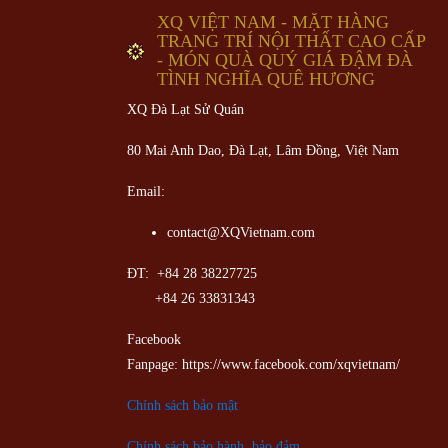
XQ VIỆT NAM - MẶT HÀNG
TRANG TRÍ NỘI THẤT CAO CẤP
- MÓN QUÀ QUÝ GIÁ ĐẬM ĐÀ
TÌNH NGHĨA QUÊ HƯƠNG
XQ Đà Lạt Sử Quán
80 Mai Anh Dao, Đà Lạt, Lâm Đồng,
Việt Nam
Email:
contact@XQVietnam.com
ĐT: +84 28 38227725
+84 26 33831343
Facebook
Fanpage: https://www.facebook.com/xqvietnam/
Chính sách bảo mật
Chính sách bảo hành, bảo đảm