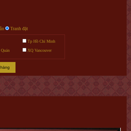
sẵn
Tranh đặt
Tp Hồ Chí Minh
 Quán
XQ Vancouver
 hàng