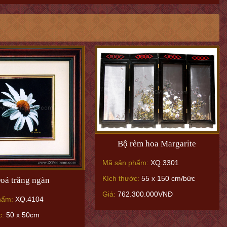
Bộ rèm hoa Margarite
Mã sản phẩm:
XQ.3301
Kích thước:
55 x 150 cm/bức
oá trăng ngàn
Giá:
762.300.000VNĐ
hẩm:
XQ.4104
c:
50 x 50cm