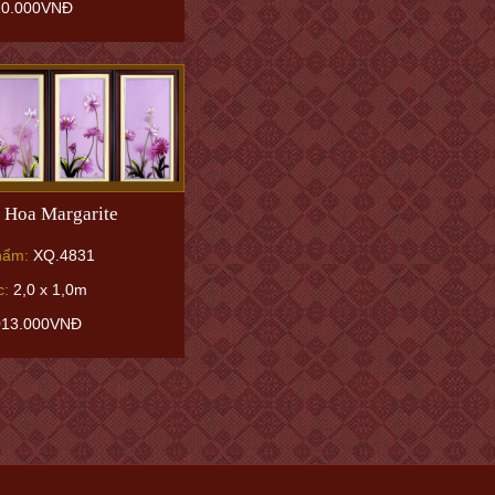
20.000VNĐ
 Hoa Margarite
hẩm:
XQ.4831
c:
2,0 x 1,0m
013.000VNĐ