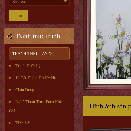
Tìm
Danh mục tranh
TRANH THÊU TAY XQ
Tranh Triết Lý
12 Tác Phẩm Tri Kỷ Hữu
Chân Dung
Nghệ Thuật Thêu Điêu Khắc
Hình ảnh sản 
Chỉ
Tĩnh Vật