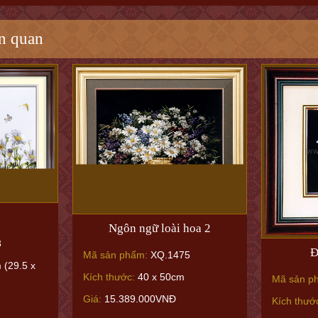
n quan
Ngôn ngữ loài hoa 2
3
Đ
Mã sản phẩm:
XQ.1475
 (29.5 x
Kích thước:
40 x 50cm
Mã sản p
Giá:
15.389.000VNĐ
Kích thướ