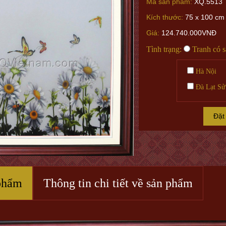
Mã sản phẩm:
XQ.5513
Kích thước:
75 x 100 cm
Giá:
124.740.000VNĐ
Tình trạng:
Tranh có 
Hà Nội
Đà Lạt Sử
Đặt
phẩm
Thông tin chi tiết về sản phẩm