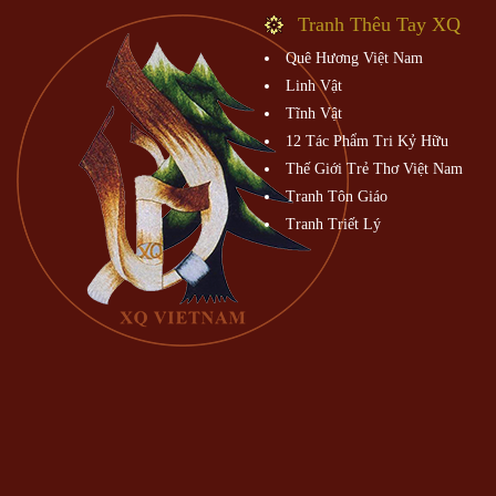
Tranh Thêu Tay XQ
Quê Hương Việt Nam
Linh Vật
Tĩnh Vật
12 Tác Phẩm Tri Kỷ Hữu
Thế Giới Trẻ Thơ Việt Nam
Tranh Tôn Giáo
Tranh Triết Lý