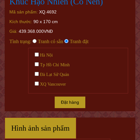
Khúc Hạo Nhiên (Có Nền)
Mã sản phẩm:
XQ.4692
Kích thước:
90 x 170 cm
Giá:
439.368.000VNĐ
Tình trạng:
Tranh có sẵn
Tranh đặt
Hà Nội
Tp Hồ Chí Minh
Đà Lạt Sử Quán
XQ Vancouver
Đặt hàng
Hình ảnh sản phẩm