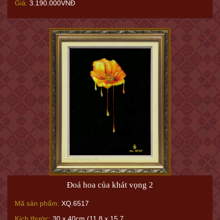
Giá:
3.190.000VNĐ
Đoá hoa của khát vọng 2
Mã sản phẩm:
XQ.6517
Kích thước:
30 x 40cm (11.8 x 15.7