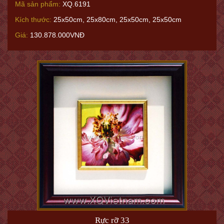
Mã sản phẩm:
XQ.6191
Kích thước:
25x50cm, 25x80cm, 25x50cm, 25x50cm
Giá:
130.878.000VNĐ
Rực rỡ 33