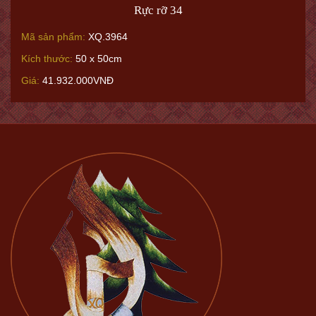
Rực rỡ 34
Mã sản phẩm:
XQ.3964
Kích thước:
50 x 50cm
Giá:
41.932.000VNĐ