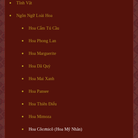
Tĩnh Vật
Ngôn Ngữ Loài Hoa
Hoa Cẩm Tú Cầu
Hoa Phong Lan
Hoa Marguerite
Hoa Dã Quỳ
Hoa Mai Xanh
Hoa Pansee
Hoa Thiên Điểu
Hoa Mimoza
Hoa Côcơnicô (Hoa Mỹ Nhân)