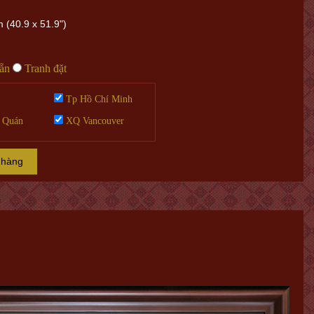
 (40.9 x 51.9")
sẵn
Tranh đặt
Tp Hồ Chí Minh
 Quán
XQ Vancouver
 hàng