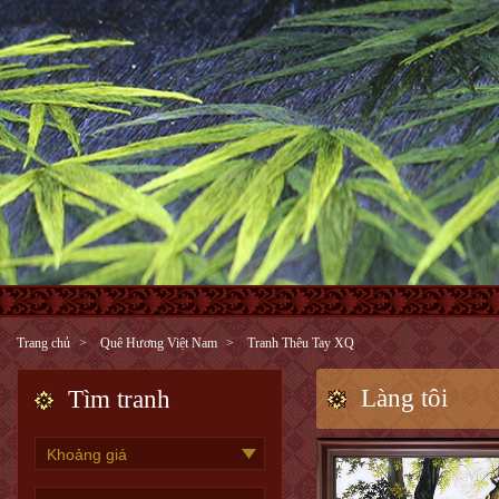
Trang chủ
Quê Hương Việt Nam
Tranh Thêu Tay XQ
Làng tôi
Tìm tranh