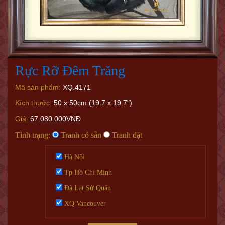
Rực Rỡ Đêm Trăng
Mã sản phẩm:
XQ.4171
Kích thước:
50 x 50cm (19.7 x 19.7")
Giá:
67.080.000VNĐ
Tình trạng:
Tranh có sẵn
Tranh đặt
Hà Nội
Tp Hồ Chí Minh
Đà Lạt Sử Quán
XQ Vancouver