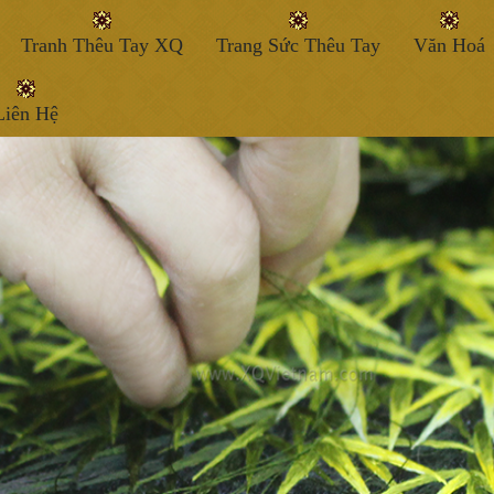
Tranh Thêu Tay XQ
Trang Sức Thêu Tay
Văn Hoá
Liên Hệ