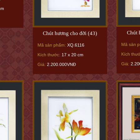
cm
Chút 
Chút hương cho đời (43)
Mã sản 
Mã sản phẩm:
XQ.6116
Kích thư
Kích thước:
17 x 20 cm
Giá:
2.20
Giá:
2.200.000VNĐ