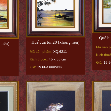
Quê hư
Huế của tôi 20 (không nền)
ó nền)
Mã sản 
Mã sản phẩm:
XQ.6211
2
Kích thư
Kích thước:
45 x 55 cm
Giá:
16.5
Giá:
19.063.000VNĐ