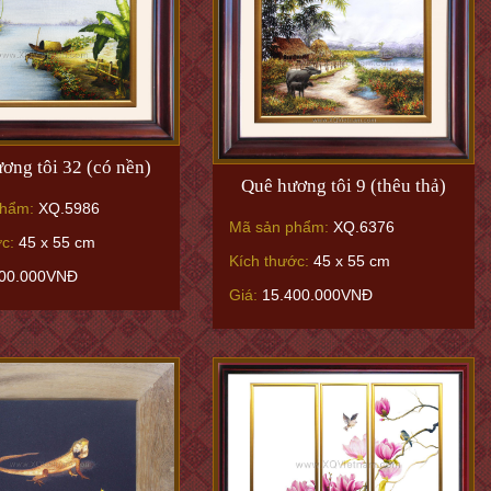
ơng tôi 32 (có nền)
Quê hương tôi 9 (thêu thả)
phẩm:
XQ.5986
Mã sản phẩm:
XQ.6376
ớc:
45 x 55 cm
Kích thước:
45 x 55 cm
00.000VNĐ
Giá:
15.400.000VNĐ