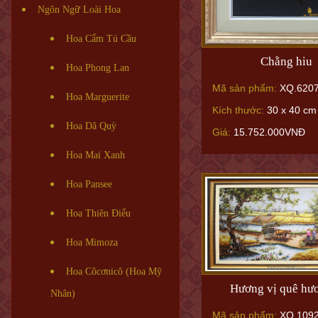
Ngôn Ngữ Loài Hoa
Hoa Cẩm Tú Cầu
Chằng hiu
Hoa Phong Lan
Mã sản phẩm:
XQ.620
Hoa Marguerite
Kích thước:
30 x 40 cm
Hoa Dã Quỳ
Giá:
15.752.000VNĐ
Hoa Mai Xanh
Hoa Pansee
Hoa Thiên Điểu
Hoa Mimoza
Hoa Côcơnicô (Hoa Mỹ
Hương vị quê hư
Nhân)
Mã sản phẩm:
XQ.109