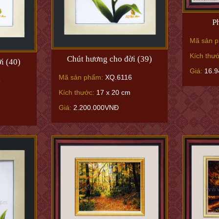
P
Mã sản 
Kích thư
Chút hương cho đời (39)
i (40)
Giá:
16.9
Mã sản phẩm:
XQ.6116
6
Kích thước:
17 x 20 cm
Giá:
2.200.000VNĐ