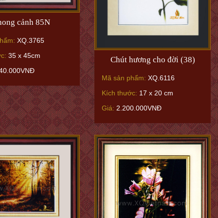
hong cảnh 85N
phẩm:
XQ.3765
ớc:
35 x 45cm
Chút hương cho đời (38)
40.000VNĐ
Mã sản phẩm:
XQ.6116
Kích thước:
17 x 20 cm
Giá:
2.200.000VNĐ