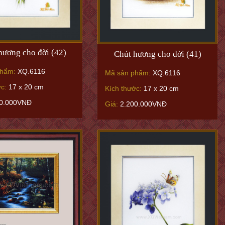
hương cho đời (42)
Chút hương cho đời (41)
phẩm:
XQ.6116
Mã sản phẩm:
XQ.6116
ớc:
17 x 20 cm
Kích thước:
17 x 20 cm
0.000VNĐ
Giá:
2.200.000VNĐ