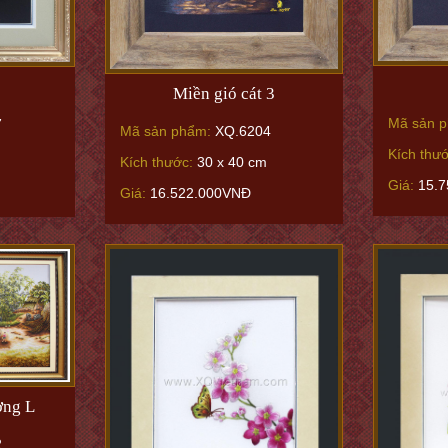
Miền gió cát 3
Mã sản 
7
Mã sản phẩm:
XQ.6204
Kích thư
Kích thước:
30 x 40 cm
Giá:
15.7
Giá:
16.522.000VNĐ
ơng L
2