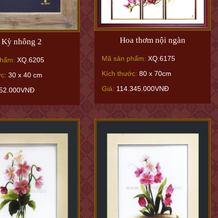
Hoa thơm nội ngàn
Kỳ nhông 2
Mã sản phẩm:
XQ.6175
phẩm:
XQ.6205
Kích thước:
80 x 70cm
ớc:
30 x 40 cm
Giá:
114.345.000VNĐ
52.000VNĐ