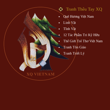
Tranh Thêu Tay XQ
Quê Hương Việt Nam
Linh Vật
Tĩnh Vật
12 Tác Phẩm Tri Kỷ Hữu
Thế Giới Trẻ Thơ Việt Nam
Tranh Tôn Giáo
Tranh Triết Lý