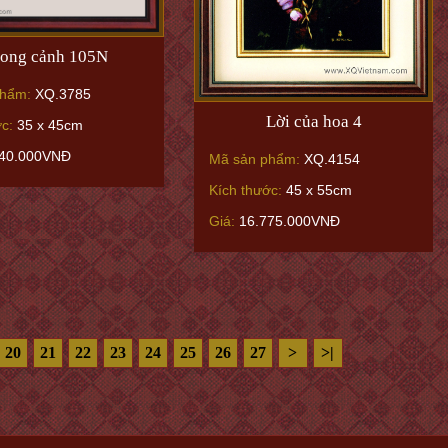
ong cảnh 105N
phẩm:
XQ.3785
Lời của hoa 4
ớc:
35 x 45cm
40.000VNĐ
Mã sản phẩm:
XQ.4154
Kích thước:
45 x 55cm
Giá:
16.775.000VNĐ
20
21
22
23
24
25
26
27
>
>|