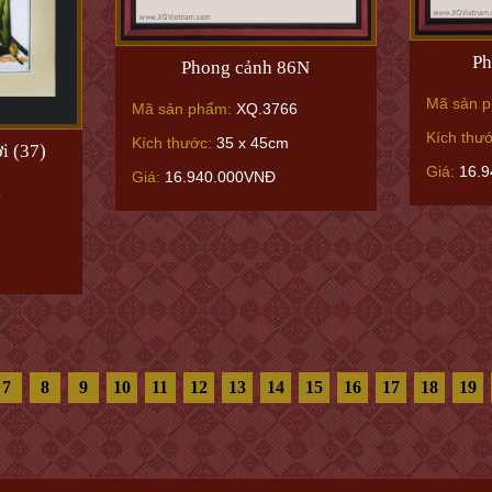
Ph
Phong cảnh 86N
Mã sản 
Mã sản phẩm:
XQ.3766
Kích thư
Kích thước:
35 x 45cm
i (37)
Giá:
16.9
Giá:
16.940.000VNĐ
6
7
8
9
10
11
12
13
14
15
16
17
18
19