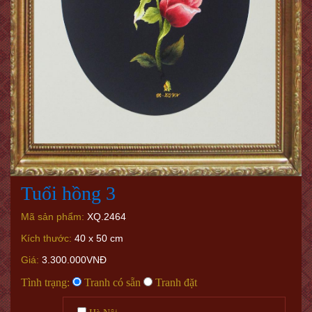
Tuổi hồng 3
Mã sản phẩm:
XQ.2464
Kích thước:
40 x 50 cm
Giá:
3.300.000VNĐ
Tình trạng:
Tranh có sẵn
Tranh đặt