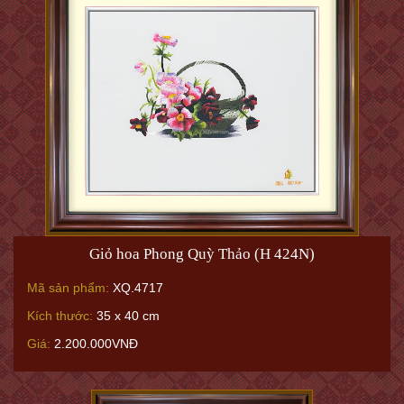
Giỏ hoa Phong Quỳ Thảo (H 424N)
Mã sản phẩm:
XQ.4717
Kích thước:
35 x 40 cm
Giá:
2.200.000VNĐ