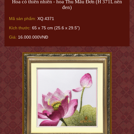
Hoa cỏ thiên nhiên - hoa Thu Mẫu Đơn (H 371L nền
đen)
Mã sản phẩm:
XQ.4371
Kích thước:
65 x 75 cm (25.6 x 29.5")
Giá:
16.000.000VNĐ