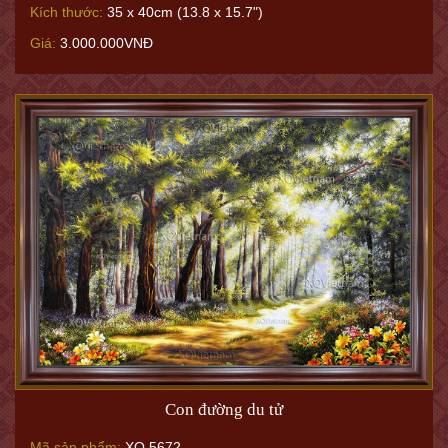
Kích thước:
35 x 40cm (13.8 x 15.7")
Giá:
3.000.000VNĐ
Con đường du tử
Mã sản phẩm:
XQ.5672