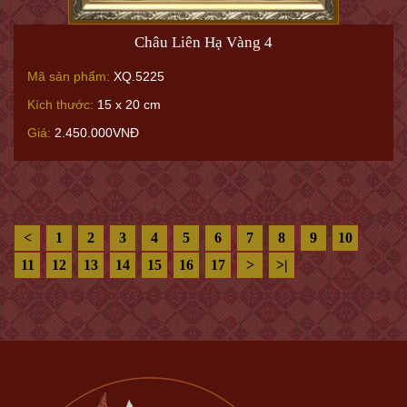
Châu Liên Hạ Vàng 4
Mã sản phẩm:
XQ.5225
Kích thước:
15 x 20 cm
Giá:
2.450.000VNĐ
<
1
2
3
4
5
6
7
8
9
10
11
12
13
14
15
16
17
>
>|