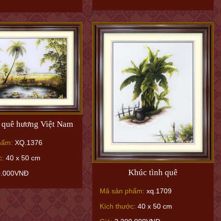
 quê hương Việt Nam
hẩm:
XQ.1376
c:
40 x 50 cm
Khúc tình quê
0.000VNĐ
Mã sản phẩm:
xq.1709
Kích thước:
40 x 50 cm