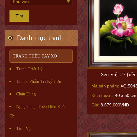
Tìm
Danh mục tranh
TRANH THÊU TAY XQ
Tranh Triết Lý
Sen Việt 27 (nền
12 Tác Phẩm Tri Kỷ Hữu
Mã sản phẩm:
XQ.504
Chân Dung
Kích thước:
40 x 50 cm
Giá:
8.679.000VNĐ
Nghệ Thuật Thêu Điêu Khắc
Chỉ
Tĩnh Vật