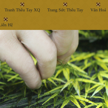
Tranh Thêu Tay XQ
Trang Sức Thêu Tay
Văn Hoá
Liên Hệ