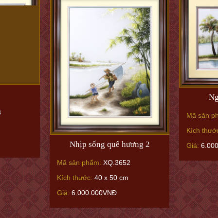
Ng
8
Mã sản p
Kích thướ
Nhịp sống quê hương 2
Giá:
6.00
Mã sản phẩm:
XQ.3652
Kích thước:
40 x 50 cm
Giá:
6.000.000VNĐ