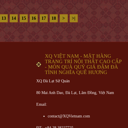
13
14
15
16
17
18
>
>|
XQ VIỆT NAM - MẶT HÀNG
TRANG TRÍ NỘI THẤT CAO CẤP
- MÓN QUÀ QUÝ GIÁ ĐẬM ĐÀ
TÌNH NGHĨA QUÊ HƯƠNG
XQ Đà Lạt Sử Quán
80 Mai Anh Dao, Đà Lạt, Lâm Đồng,
Việt Nam
Email:
contact@XQVietnam.com
ĐT: +84 28 38227725