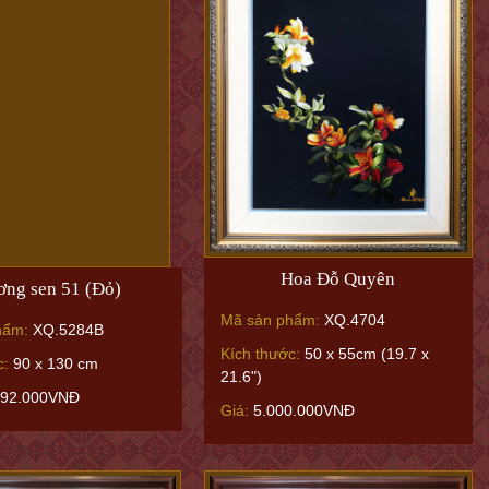
Hoa Đỗ Quyên
ng sen 51 (Đỏ)
Mã sản phẩm:
XQ.4704
hẩm:
XQ.5284B
Kích thước:
50 x 55cm (19.7 x
c:
90 x 130 cm
21.6")
392.000VNĐ
Giá:
5.000.000VNĐ