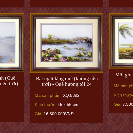
Một góc
nh (Quê
Bát ngát làng quê (không nền
nền trời)
trời) - Quê hương tôi 24
Mã sản p
7
Kích thướ
Mã sản phẩm:
XQ.5892
Giá:
7.50
Kích thước:
45 x 55 cm
Giá:
16.500.000VNĐ