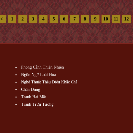
<
1
2
3
4
5
6
7
8
9
10
11
12
Phong Cảnh Thiên Nhiên
Ngôn Ngữ Loài Hoa
Nghệ Thuật Thêu Điêu Khắc Chỉ
Chân Dung
Tranh Hai Mặt
Tranh Trừu Tượng