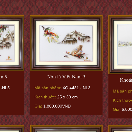
Nón lá Việt Nam 3
am 5
Khoản
Mã sản phẩm:
XQ.4481 - NL3
-NL5
Mã sản p
Kích thước:
25 x 30 cm
Kích thướ
Giá:
1.800.000VNĐ
Giá:
6.00