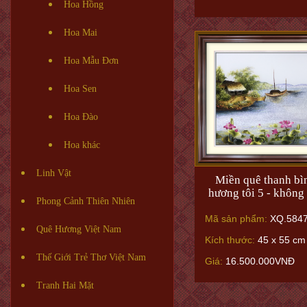
Hoa Hồng
Hoa Mai
Hoa Mẫu Đơn
Hoa Sen
Hoa Đào
Hoa khác
Linh Vật
Miền quê thanh bì
hương tôi 5 - không 
Phong Cảnh Thiên Nhiên
Mã sản phẩm:
XQ.584
Quê Hương Việt Nam
Kích thước:
45 x 55 cm
Thế Giới Trẻ Thơ Việt Nam
Giá:
16.500.000VNĐ
Tranh Hai Mặt