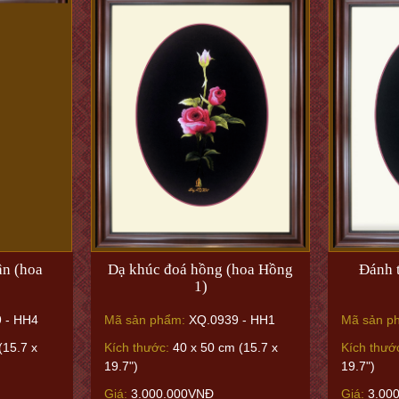
n (hoa
Dạ khúc đoá hồng (hoa Hồng
Đánh 
1)
 - HH4
Mã sản phẩm:
XQ.0939 - HH1
Mã sản p
(15.7 x
Kích thước:
40 x 50 cm (15.7 x
Kích thướ
19.7")
19.7")
Giá:
3.000.000VNĐ
Giá:
3.00