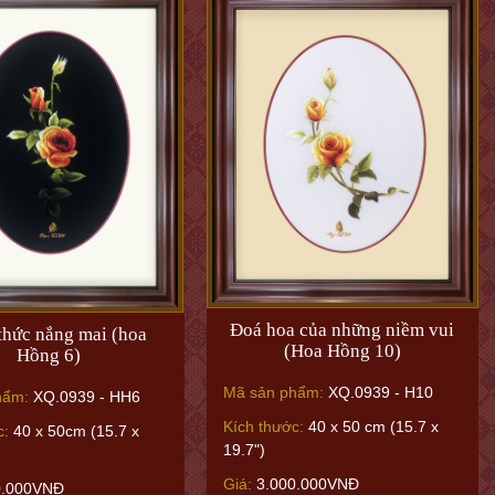
Đoá hoa của những niềm vui
thức nắng mai (hoa
(Hoa Hồng 10)
Hồng 6)
Mã sản phẩm:
XQ.0939 - H10
hẩm:
XQ.0939 - HH6
Kích thước:
40 x 50 cm (15.7 x
c:
40 x 50cm (15.7 x
19.7")
Giá:
3.000.000VNĐ
0.000VNĐ