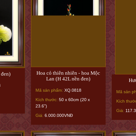
Hoa cỏ thiên nhiên - hoa Mộc
 đen)
Lan (H 42L nền đen)
Hươ
3
Mã sản phẩm:
XQ.0818
Mã sản p
Kích thước:
50 x 60cm (20 x
Kích thướ
23.6")
Giá:
117.
Giá:
6.000.000VNĐ