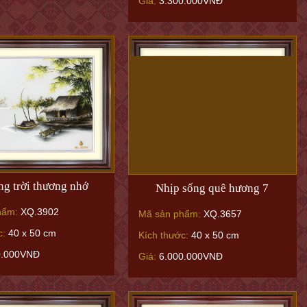
Giá:
3.300.000VNĐ
g trời thương nhớ
Nhịp sống quê hương 7
hẩm:
XQ.3902
Mã sản phẩm:
XQ.3657
c:
40 x 50 cm
Kích thước:
40 x 50 cm
0.000VNĐ
Giá:
6.000.000VNĐ