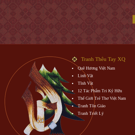
Tranh Thêu Tay XQ
Quê Hương Việt Nam
Linh Vật
Tĩnh Vật
12 Tác Phẩm Tri Kỷ Hữu
Thế Giới Trẻ Thơ Việt Nam
Tranh Tôn Giáo
Tranh Triết Lý