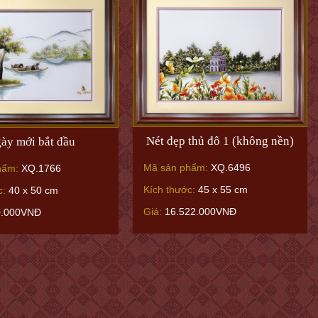
Nét đẹp thủ đô 1 (không nền)
ày mới bắt đầu
Mã sản phẩm:
XQ.6496
hẩm:
XQ.1766
Kích thước:
45 x 55 cm
c:
40 x 50 cm
Giá:
16.522.000VNĐ
0.000VNĐ