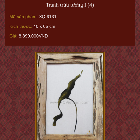
Tranh trừu tượng I (4)
Mã sản phẩm:
XQ.6131
Kích thước:
40 x 65 cm
Giá:
8.899.000VNĐ