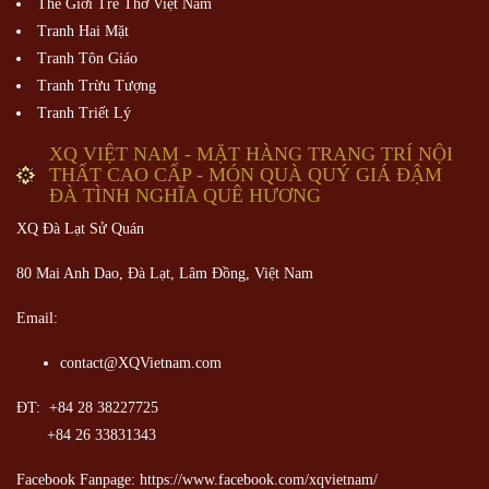
Thế Giới Trẻ Thơ Việt Nam
Tranh Hai Mặt
Tranh Tôn Giáo
Tranh Trừu Tượng
Tranh Triết Lý
XQ VIỆT NAM - MẶT HÀNG TRANG TRÍ NỘI
THẤT CAO CẤP - MÓN QUÀ QUÝ GIÁ ĐẬM
ĐÀ TÌNH NGHĨA QUÊ HƯƠNG
XQ Đà Lạt Sử Quán
80 Mai Anh Dao, Đà Lạt, Lâm Đồng,
Việt Nam
Email:
contact@XQVietnam.com
ĐT: +84 28 38227725
+84 26 33831343
Facebook Fanpage: https://www.facebook.com/xqvietnam/