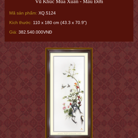
Vũ Khúc Mùa Xuân - Mẫu Đơn
Mã sản phẩm:
XQ.5124
Kích thước:
110 x 180 cm (43.3 x 70.9")
Giá:
382.540.000VNĐ