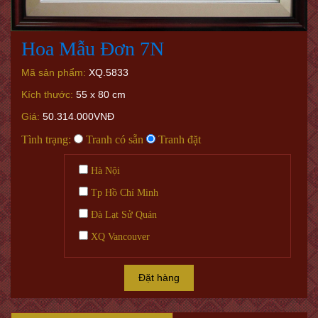
Hoa Mẫu Đơn 7N
Mã sản phẩm:
XQ.5833
Kích thước:
55 x 80 cm
Giá:
50.314.000VNĐ
Tình trạng:
Tranh có sẵn
Tranh đặt
Hà Nội
Tp Hồ Chí Minh
Đà Lạt Sử Quán
XQ Vancouver
Đặt hàng