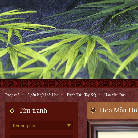
Trang chủ
Ngôn Ngữ Loài Hoa
Tranh Thêu Tay XQ
Hoa Mẫu Đơn
Hoa Mẫu Đơ
Tìm tranh