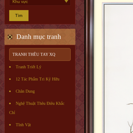
Tìm
Danh mục tranh
TRANH THÊU TAY XQ
Tranh Triết Lý
12 Tác Phẩm Tri Kỷ Hữu
Chân Dung
Nghệ Thuật Thêu Điêu Khắc
Chỉ
Tĩnh Vật