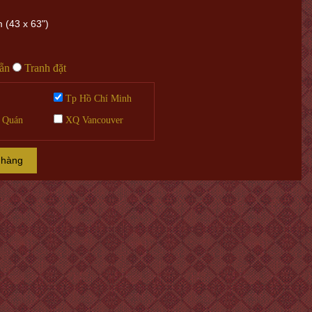
 (43 x 63")
sẵn
Tranh đặt
Tp Hồ Chí Minh
 Quán
XQ Vancouver
 hàng