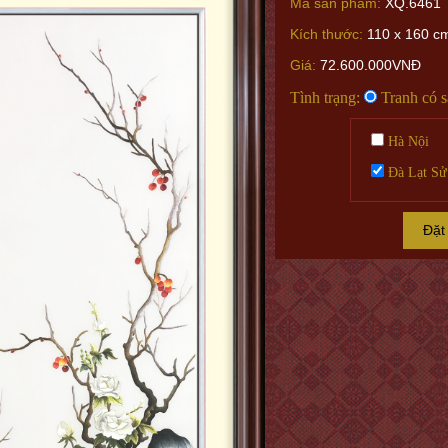
Mã sản phẩm:
XQ.6461
Kích thước:
110 x 160 cm
Giá:
72.600.000VNĐ
Tình trạng:
Tranh có 
Hà Nội
Đà Lạt Sử
Đặt