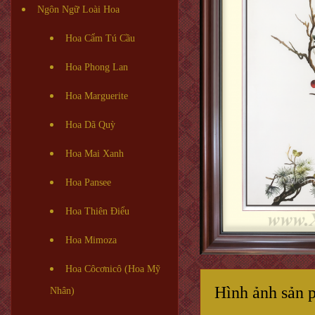
Ngôn Ngữ Loài Hoa
Hoa Cẩm Tú Cầu
Hoa Phong Lan
Hoa Marguerite
Hoa Dã Quỳ
Hoa Mai Xanh
Hoa Pansee
Hoa Thiên Điểu
Hoa Mimoza
Hoa Côcơnicô (Hoa Mỹ
Hình ảnh sản 
Nhân)