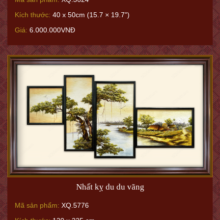
Kích thước:
40 x 50cm (15.7 × 19.7")
Giá:
6.000.000VNĐ
Nhất kỵ du du vãng
Mã sản phẩm:
XQ.5776