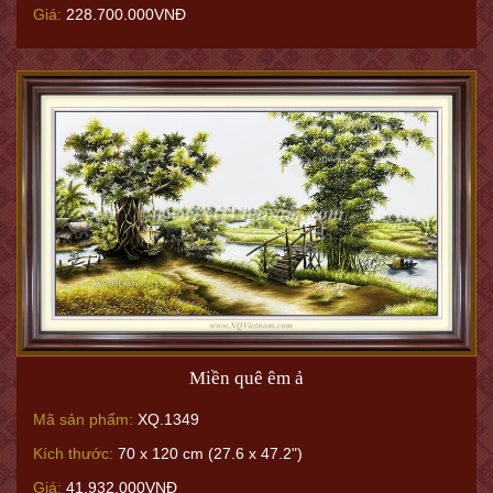
Giá:
228.700.000VNĐ
Miền quê êm ả
Mã sản phẩm:
XQ.1349
Kích thước:
70 x 120 cm (27.6 x 47.2")
Giá:
41.932.000VNĐ