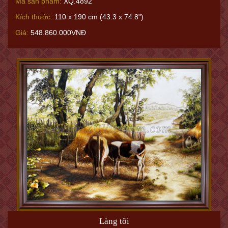
Mã sản phẩm:
XQ.4892
Kích thước:
110 x 190 cm (43.3 x 74.8")
Giá:
548.860.000VNĐ
Làng tôi