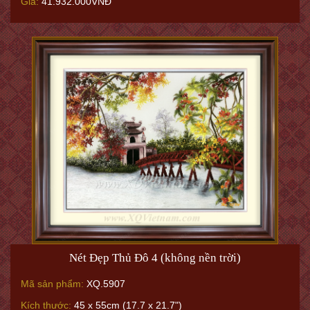
Giá:
41.932.000VNĐ
Nét Đẹp Thủ Đô 4 (không nền trời)
Mã sản phẩm:
XQ.5907
Kích thước:
45 x 55cm (17.7 x 21.7")