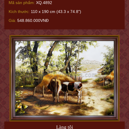
Mã sản phẩm:
XQ.4892
Kích thước:
110 x 190 cm (43.3 x 74.8")
Giá:
548.860.000VNĐ
Làng tôi