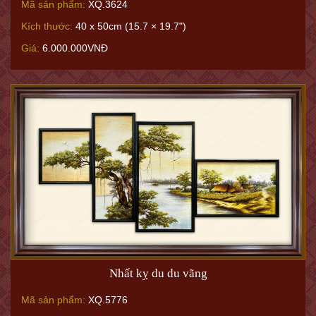
Mã sản phẩm:
XQ.3624
Kích thước:
40 x 50cm (15.7 × 19.7")
Giá:
6.000.000VNĐ
Nhất kỵ du du vãng
Mã sản phẩm:
XQ.5776