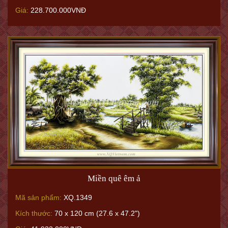
Giá:
228.700.000VNĐ
Miền quê êm ả
Mã sản phẩm:
XQ.1349
Kích thước:
70 x 120 cm (27.6 x 47.2")