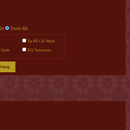
sẵn
Tranh đặt
Tp Hồ Chí Minh
 Quán
XQ Vancouver
 hàng