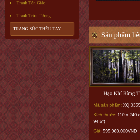
Tranh Tôn Giáo
Tranh Trừu Tượng
TRANG SỨC THÊU TAY
Sản phẩm liê
Hạo Khí Rừng 
Mã sản phẩm:
XQ.335
Kích thước:
110 x 240 c
94.5")
Giá:
595.980.000VNĐ