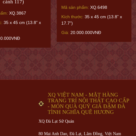
cảnh 117)
Mã sản phẩm:
XQ.6498
hẩm:
XQ.3867
Kích thước:
35 x 45 cm (13.8” x
c:
35 x 45 cm (13.8” x
17.7")
Giá:
20.000.000VNĐ
40.000VNĐ
XQ VIỆT NAM - MẶT HÀNG
TRANG TRÍ NỘI THẤT CAO CẤP
- MÓN QUÀ QUÝ GIÁ ĐẬM ĐÀ
TÌNH NGHĨA QUÊ HƯƠNG
XQ Đà Lạt Sử Quán
80 Mai Anh Dao, Đà Lạt, Lâm Đồng,
Việt Nam