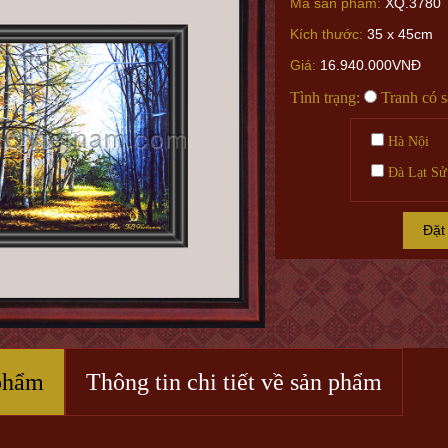
Mã sản phẩm:
XQ.3780
Kích thước:
35 x 45cm
Giá:
16.940.000VNĐ
Tình trạng:
Tranh có 
Hà Nội
Đà Lạt Sử
Đặt
phẩm
Thông tin chi tiết về sản phẩm