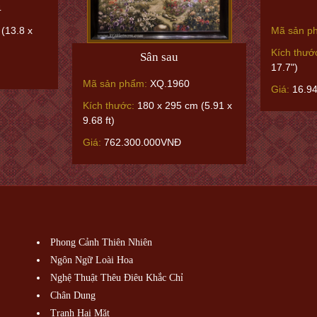
4
(13.8 x
Mã sản p
Kích thướ
Sân sau
17.7")
Mã sản phẩm:
XQ.1960
Giá:
16.9
Kích thước:
180 x 295 cm (5.91 x
9.68 ft)
Giá:
762.300.000VNĐ
Phong Cảnh Thiên Nhiên
Ngôn Ngữ Loài Hoa
Nghệ Thuật Thêu Điêu Khắc Chỉ
Chân Dung
Tranh Hai Mặt