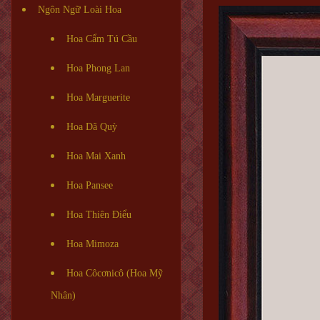
Ngôn Ngữ Loài Hoa
Hoa Cẩm Tú Cầu
Hoa Phong Lan
Hoa Marguerite
Hoa Dã Quỳ
Hoa Mai Xanh
Hoa Pansee
Hoa Thiên Điểu
Hoa Mimoza
Hoa Côcơnicô (Hoa Mỹ
Nhân)