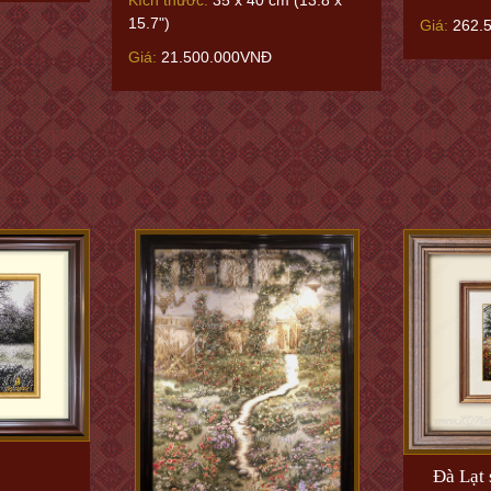
15.7")
Giá:
262.
Giá:
21.500.000VNĐ
Đà Lạt