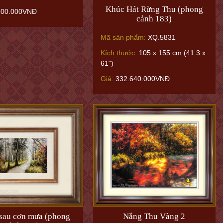
Khúc Hát Rừng Thu (phong
500.000VNĐ
cảnh 183)
Mã sản phẩm:
XQ.5831
Kích thước:
105 x 155 cm (41.3 x
61")
Giá:
332.640.000VNĐ
Nắng Thu Vàng 2
 sau cơn mưa (phong