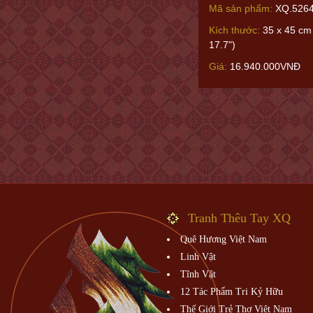
Mã sản phẩm:
XQ.526
Kích thước:
35 x 45 cm 
17.7")
Giá:
16.940.000VNĐ
Tranh Thêu Tay XQ
Quê Hương Việt Nam
Linh Vật
Tĩnh Vật
12 Tác Phẩm Tri Kỷ Hữu
Thế Giới Trẻ Thơ Việt Nam