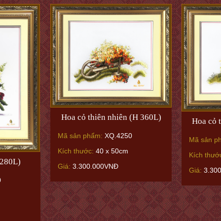
Hoa cỏ thiên nhiên (H 360L)
Hoa cỏ 
Mã sản phẩm:
XQ.4250
Mã sản p
Kích thước:
40 x 50cm
Kích thướ
 280L)
Giá:
3.300.000VNĐ
Giá:
3.30
0