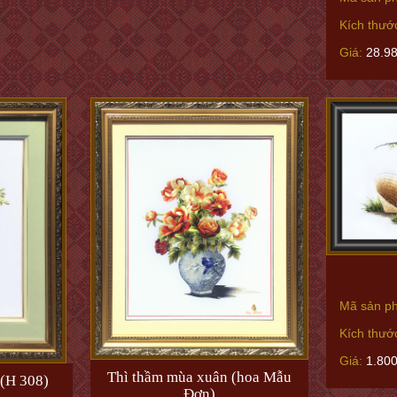
Kích thướ
Giá:
28.9
Mã sản p
Kích thướ
Giá:
1.80
Thì thầm mùa xuân (hoa Mẫu
 (H 308)
Đơn)