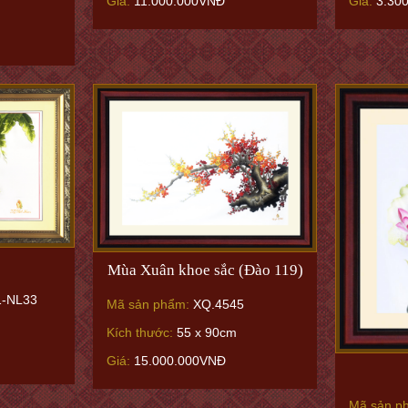
Giá:
11.000.000VNĐ
Giá:
3.30
Mùa Xuân khoe sắc (Đào 119)
-NL33
Mã sản phẩm:
XQ.4545
Kích thước:
55 x 90cm
Giá:
15.000.000VNĐ
Mã sản p