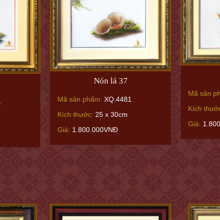
Nón lá 37
Mã sản p
Mã sản phẩm:
XQ.4481
1
Kích thướ
Kích thước:
25 x 30cm
Giá:
1.80
Giá:
1.800.000VNĐ