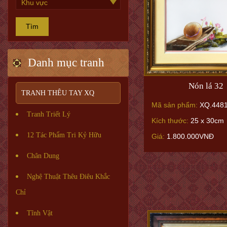
Tìm
Danh mục tranh
Nón lá 32
TRANH THÊU TAY XQ
Mã sản phẩm:
XQ.448
Tranh Triết Lý
Kích thước:
25 x 30cm
12 Tác Phẩm Tri Kỷ Hữu
Giá:
1.800.000VNĐ
Chân Dung
Nghệ Thuật Thêu Điêu Khắc
Chỉ
Tĩnh Vật