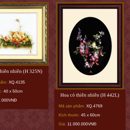
thiên nhiên (H 325N)
hẩm:
XQ.4135
c:
40 x 50cm
Hoa cỏ thiên nhiên (H 442L)
0.000VNĐ
Mã sản phẩm:
XQ.4769
Kích thước:
45 x 60cm
Giá:
11.000.000VNĐ