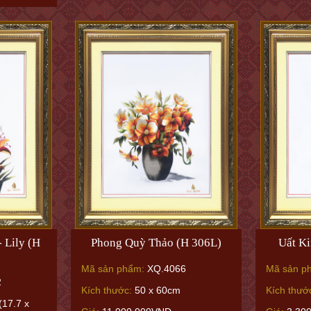
- Lily (H
Phong Quỳ Thảo (H 306L)
Uất K
Mã sản phẩm:
XQ.4066
Mã sản p
2
Kích thước:
50 x 60cm
Kích thướ
(17.7 x