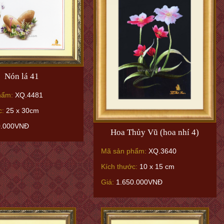
Nón lá 41
hẩm:
XQ.4481
c:
25 x 30cm
0.000VNĐ
Hoa Thủy Vũ (hoa nhí 4)
Mã sản phẩm:
XQ.3640
Kích thước:
10 x 15 cm
Giá:
1.650.000VNĐ