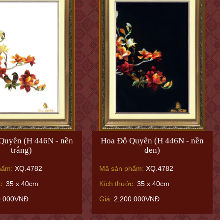
Quyên (H 446N - nền
Hoa Đỗ Quyên (H 446N - nền
trắng)
đen)
hẩm:
XQ.4782
Mã sản phẩm:
XQ.4782
c:
35 x 40cm
Kích thước:
35 x 40cm
0.000VNĐ
Giá:
2.200.000VNĐ