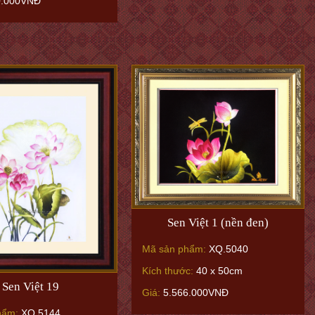
0.000VNĐ
Sen Việt 1 (nền đen)
Mã sản phẩm:
XQ.5040
Kích thước:
40 x 50cm
Sen Việt 19
Giá:
5.566.000VNĐ
hẩm:
XQ.5144