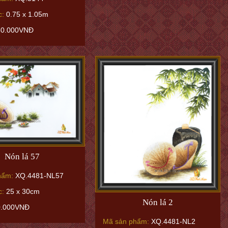
c:
0.75 x 1.05m
80.000VNĐ
Nón lá 57
hẩm:
XQ.4481-NL57
c:
25 x 30cm
Nón lá 2
0.000VNĐ
Mã sản phẩm:
XQ.4481-NL2