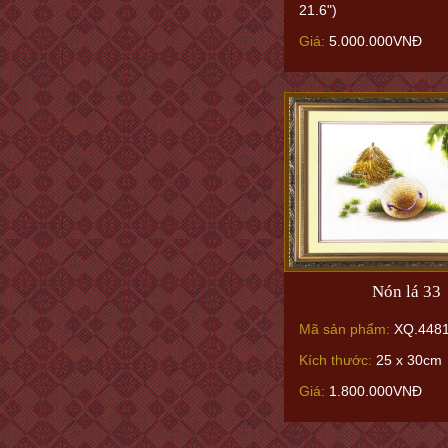
21.6")
Giá:
5.000.000VNĐ
Nón lá 33
Mã sản phẩm:
XQ.4481
Kích thước:
25 x 30cm
Giá:
1.800.000VNĐ