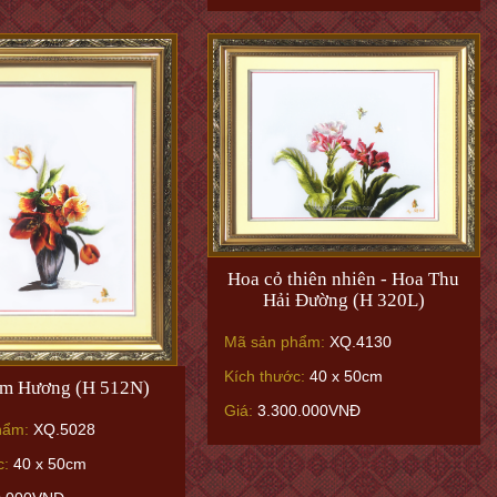
Hoa cỏ thiên nhiên - Hoa Thu
Hải Đường (H 320L)
Mã sản phẩm:
XQ.4130
Kích thước:
40 x 50cm
im Hương (H 512N)
Giá:
3.300.000VNĐ
hẩm:
XQ.5028
c:
40 x 50cm