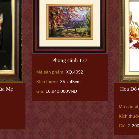
Phong cảnh 177
Mã sản phẩm:
XQ.4992
Kích thước:
35 x 45cm
của Mẹ
Hoa Đỗ 
Giá:
16.940.000VNĐ
7
Mã sản p
Kích thướ
Giá:
2.20