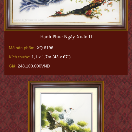
Hạnh Phúc Ngày Xuân II
Mã sản phẩm:
XQ.6196
Kích thước:
1,1 x 1,7m (43 x 67”)
Giá:
248.100.000VNĐ